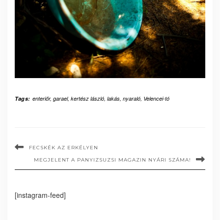
Tags:
enteriőr
,
garael
,
kertész lászló
,
lakás
,
nyaraló
,
Velencei-tó
FECSKÉK AZ ERKÉLYEN
MEGJELENT A PANYIZSUZSI MAGAZIN NYÁRI SZÁMA!
[instagram-feed]