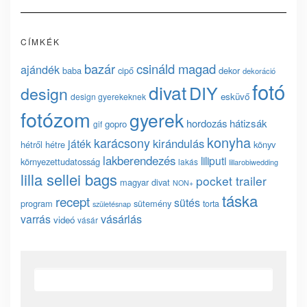
CÍMKÉK
bazár
csináld magad
ajándék
baba
cipő
dekor
dekoráció
fotó
divat
DIY
design
esküvő
design gyerekeknek
fotózom
gyerek
hordozás
hátizsák
gopro
gif
konyha
karácsony
kirándulás
játék
hétről hétre
könyv
lakberendezés
liliputi
környezettudatosság
lakás
lillarobiwedding
lilla sellei bags
pocket trailer
magyar divat
NON+
táska
recept
sütés
program
sütemény
torta
születésnap
vásárlás
varrás
videó
vásár