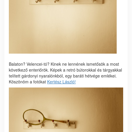
Balaton? Velencei-tó? Kinek ne lennének ismetősök a most
következő enteriőrök. Képek a retró bútorokkal és tárgyakkal
telített gárdonyi nyaralónkból, egy baráti hétvége emlékei.
Köszönöm a fotókat
Kertész László!