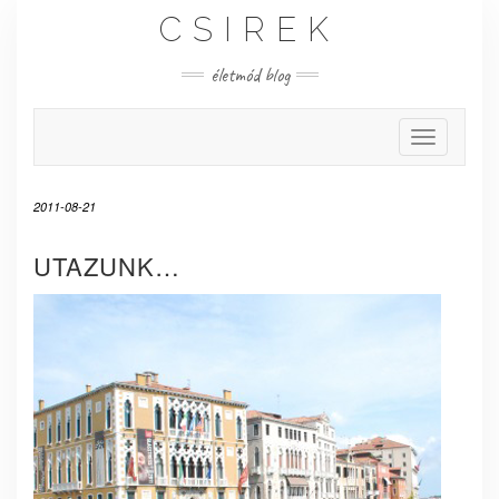
Skip
CSIREK
to
content
életmód blog
Toggle Nav
2011-08-21
UTAZUNK…