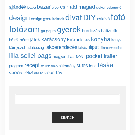
bazár
csináld magad
ajándék
baba
cipő
dekor
dekoráció
fotó
divat
DIY
design
esküvő
design gyerekeknek
fotózom
gyerek
hordozás
hátizsák
gopro
gif
konyha
karácsony
kirándulás
játék
hétről hétre
könyv
lakberendezés
liliputi
környezettudatosság
lakás
lillarobiwedding
lilla sellei bags
pocket trailer
magyar divat
NON+
táska
recept
sütés
program
sütemény
torta
születésnap
vásárlás
varrás
videó
vásár
SEARCH