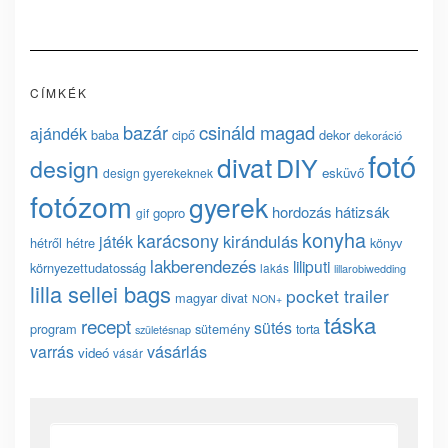
CÍMKÉK
bazár
csináld magad
ajándék
baba
cipő
dekor
dekoráció
fotó
divat
DIY
design
esküvő
design gyerekeknek
fotózom
gyerek
hordozás
hátizsák
gopro
gif
konyha
karácsony
kirándulás
játék
hétről hétre
könyv
lakberendezés
liliputi
környezettudatosság
lakás
lillarobiwedding
lilla sellei bags
pocket trailer
magyar divat
NON+
táska
recept
sütés
program
sütemény
torta
születésnap
vásárlás
varrás
videó
vásár