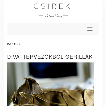
Skip
CSIREK
to
content
életmód blog
Toggle Nav
2011-11-24
DIVATTERVEZŐKBŐL GERILLÁK