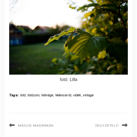
fotó: Lilla
Tags:
fotó
,
fotózom
,
hétvége
,
Velencei-tó
,
vidék
,
vintage
MÁJUSI MADÁRKÁK
JEGYZETELJ!