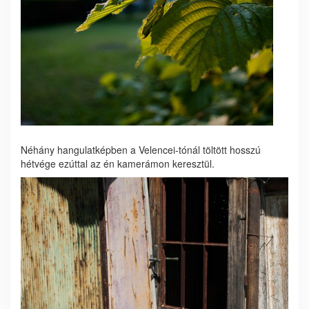
Néhány hangulatképben a Velencei-tónál töltött hosszú
hétvége ezúttal az én kamerámon keresztül.