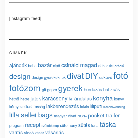
[instagram-feed]
CÍMKÉK
bazár
csináld magad
ajándék
baba
cipő
dekor
dekoráció
fotó
divat
DIY
design
esküvő
design gyerekeknek
fotózom
gyerek
hordozás
hátizsák
gopro
gif
konyha
karácsony
kirándulás
játék
hétről hétre
könyv
lakberendezés
liliputi
környezettudatosság
lakás
lillarobiwedding
lilla sellei bags
pocket trailer
magyar divat
NON+
táska
recept
sütés
program
sütemény
torta
születésnap
vásárlás
varrás
videó
vásár