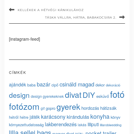
KELLÉKEK A HÉTVÉGI KÁNIKULÁHOZ
TÁSKA VÁLLRA, HÁTRA, BABAKOCSIRA 2.
[instagram-feed]
CÍMKÉK
bazár
csináld magad
ajándék
baba
cipő
dekor
dekoráció
fotó
divat
DIY
design
esküvő
design gyerekeknek
fotózom
gyerek
hordozás
hátizsák
gopro
gif
konyha
karácsony
kirándulás
játék
hétről hétre
könyv
lakberendezés
liliputi
környezettudatosság
lakás
lillarobiwedding
lilla sellei bags
pocket trailer
magyar divat
NON+