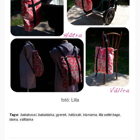
fotó: Lilla
Tags:
babakocsi
,
babatáska
,
gyerek
,
hátizsák
,
kismama
,
lilla sellei bags
,
táska
,
válltáska