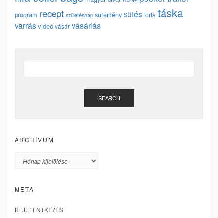
táska
recept
sütés
program
sütemény
torta
születésnap
vásárlás
varrás
videó
vásár
SEARCH
ARCHÍVUM
Archívum
META
BEJELENTKEZÉS