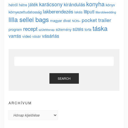
konyha
karácsony
kirándulás
játék
hétről hétre
könyv
lakberendezés
liliputi
környezettudatosság
lakás
lillarobiwedding
lilla sellei bags
pocket trailer
magyar divat
NON+
táska
recept
sütés
program
sütemény
torta
születésnap
vásárlás
varrás
videó
vásár
SEARCH
ARCHÍVUM
Archívum