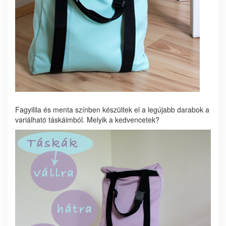
Fagyilila és menta színben készültek el a legújabb darabok a
variálható táskáimból. Melyik a kedvencetek?