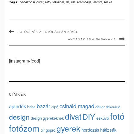
Tags:
babakocsi
,
divat
,
fotó
,
fotózom
,
lila
,
lilla sellei bags
,
menta
,
táska
FUTÓCIPŐK A FUTÓPÁLYÁN KÍVÜL
ANYÁNAK ÉS A BABÁNAK 1.
[instagram-feed]
CÍMKÉK
bazár
csináld magad
ajándék
baba
cipő
dekor
dekoráció
fotó
divat
DIY
design
esküvő
design gyerekeknek
fotózom
gyerek
hordozás
hátizsák
gopro
gif