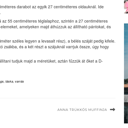
timéteres darabot az egyik 27 centiméteres oldauknál. Ide
.
 az 55 centiméteres téglalaphoz, szintén a 27 centiméteres
D-elemeket, amelyeken majd áthúzzuk az állítható pántokat, és
iméter széles legyen a levasalt rész), a bélés száját pedig kifele.
otó zsákba, és a két részt a szájuknál varrjuk össze, úgy hogy
állítani tudjuk majd a méretüket, aztán fűzzük át őket a D-
bags
,
táska
,
varrás
ANNA TRÜKKÖS MUFFINJA