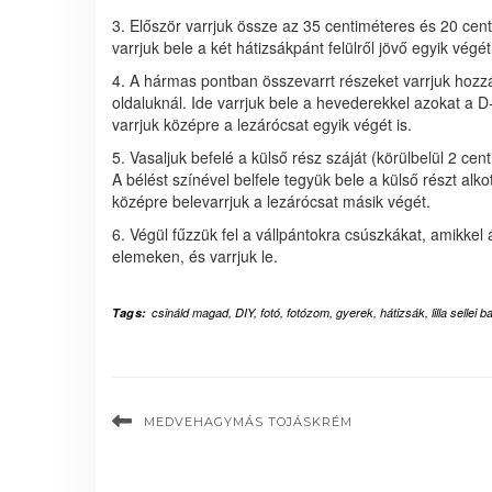
3. Először varrjuk össze az 35 centiméteres és 20 cen
varrjuk bele a két hátizsákpánt felülről jövő egyik végét
4. A hármas pontban összevarrt részeket varrjuk hozzá
oldaluknál. Ide varrjuk bele a hevederekkel azokat a 
varrjuk középre a lezárócsat egyik végét is.
5. Vasaljuk befelé a külső rész száját (körülbelül 2 cent
A bélést színével belfele tegyük bele a külső részt alk
középre belevarrjuk a lezárócsat másik végét.
6. Végül fűzzük fel a vállpántokra csúszkákat, amikkel 
elemeken, és varrjuk le.
Tags:
csináld magad
,
DIY
,
fotó
,
fotózom
,
gyerek
,
hátizsák
,
lilla sellei 
MEDVEHAGYMÁS TOJÁSKRÉM