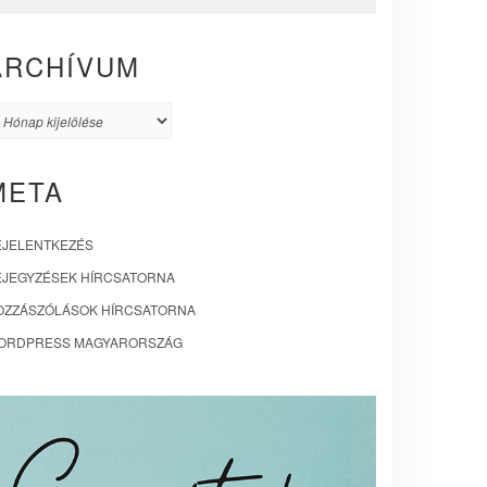
ARCHÍVUM
rchívum
META
EJELENTKEZÉS
EJEGYZÉSEK HÍRCSATORNA
OZZÁSZÓLÁSOK HÍRCSATORNA
ORDPRESS MAGYARORSZÁG