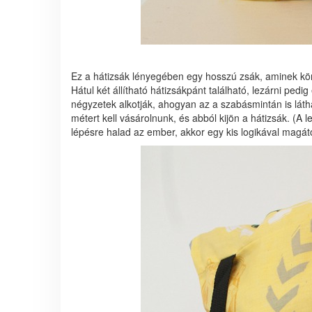
Ez a hátizsák lényegében egy hosszú zsák, aminek körü
Hátul két állítható hátizsákpánt található, lezárni pe
négyzetek alkotják, ahogyan az a szabásmintán is lát
métert kell vásárolnunk, és abból kijön a hátizsák. (A le
lépésre halad az ember, akkor egy kis logikával magátó