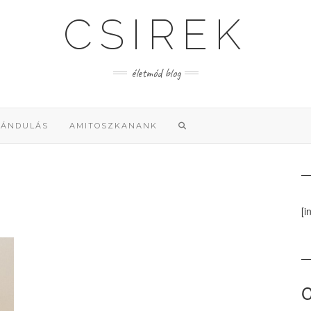
CSIREK
életmód blog
RÁNDULÁS
AMITOSZKANANK
[i