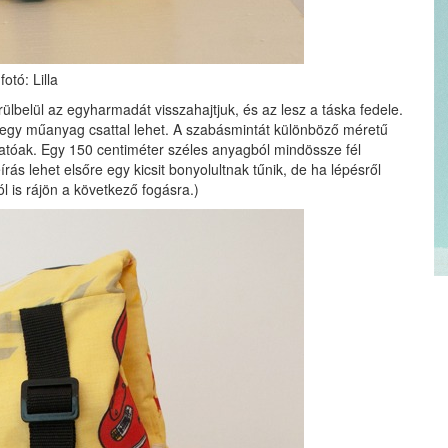
fotó: Lilla
lbelül az egyharmadát visszahajtjuk, és az lesz a táska fedele.
dig egy műanyag csattal lehet. A szabásmintát különböző méretű
hatóak. Egy 150 centiméter széles anyagból mindössze fél
írás lehet elsőre egy kicsit bonyolultnak tűnik, de ha lépésről
l is rájön a következő fogásra.)