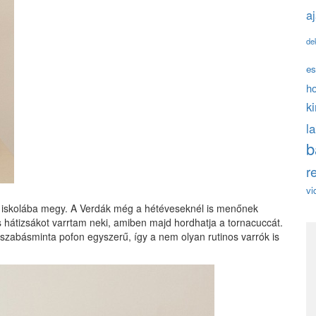
a
de
es
h
k
l
b
r
vi
el iskolába megy. A Verdák még a hétéveseknél is menőnek
 hátizsákot varrtam neki, amiben majd hordhatja a tornacuccát.
szabásminta pofon egyszerű, így a nem olyan rutinos varrók is