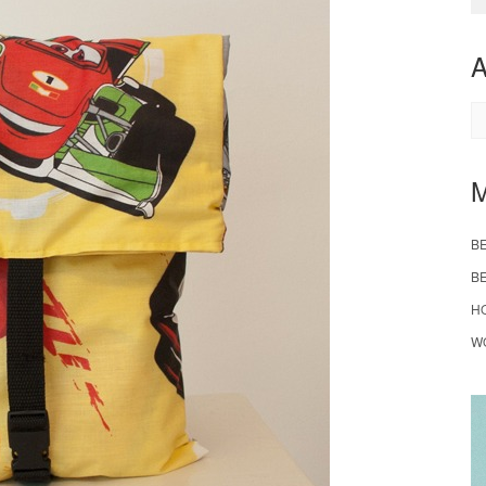
A
B
B
H
W