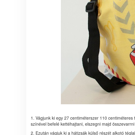
1. Vágjunk ki egy 27 centiméterszer 110 centiméteres 
színével befelé kettéhajtani, elszegni majd összevarrni 
2. Ezután vágjuk ki a hátizsák külső részét alkotó tégl