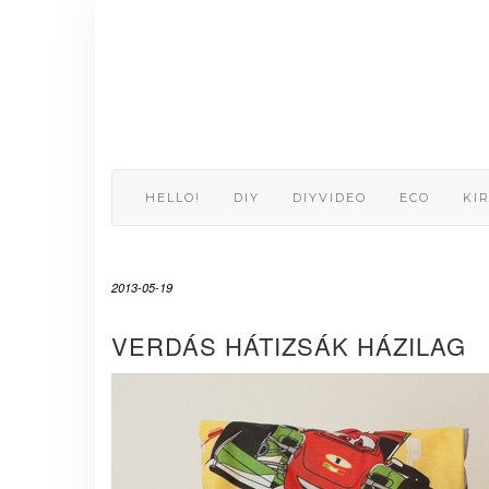
Skip
to
content
HELLO!
DIY
DIYVIDEO
ECO
KI
2013-05-19
VERDÁS HÁTIZSÁK HÁZILAG