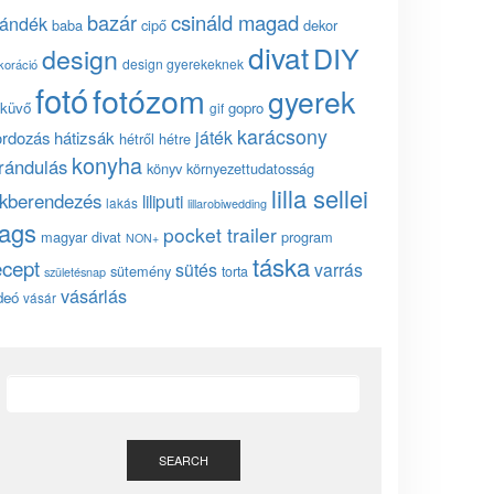
bazár
csináld magad
jándék
baba
cipő
dekor
divat
DIY
design
design gyerekeknek
koráció
fotó
fotózom
gyerek
küvő
gopro
gif
karácsony
játék
ordozás
hátizsák
hétről hétre
konyha
irándulás
könyv
környezettudatosság
lilla sellei
akberendezés
liliputi
lakás
lillarobiwedding
ags
pocket trailer
magyar divat
program
NON+
táska
ecept
sütés
varrás
sütemény
torta
születésnap
vásárlás
deó
vásár
SEARCH