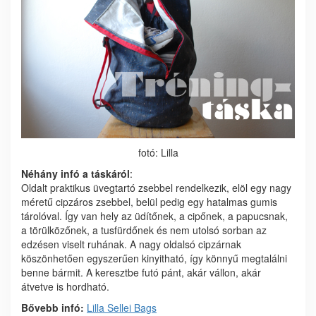
fotó: Lilla
Néhány infó a táskáról
:
Oldalt praktikus üvegtartó zsebbel rendelkezik, elöl egy nagy
méretű cipzáros zsebbel, belül pedig egy hatalmas gumis
tárolóval. Így van hely az üdítőnek, a cipőnek, a papucsnak,
a törülközőnek, a tusfürdőnek és nem utolsó sorban az
edzésen viselt ruhának. A nagy oldalsó cipzárnak
köszönhetően egyszerűen kinyitható, így könnyű megtalálni
benne bármit. A keresztbe futó pánt, akár vállon, akár
átvetve is hordható.
Bővebb infó:
Lilla Sellei Bags