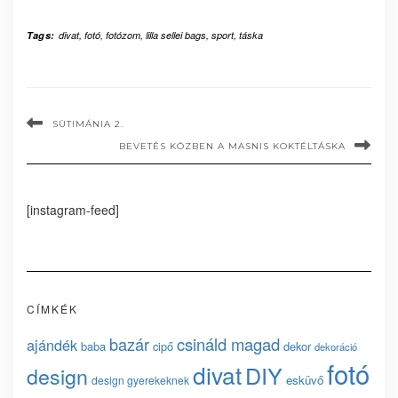
Tags:
divat
,
fotó
,
fotózom
,
lilla sellei bags
,
sport
,
táska
SÜTIMÁNIA 2.
BEVETÉS KÖZBEN A MASNIS KOKTÉLTÁSKA
[instagram-feed]
CÍMKÉK
bazár
csináld magad
ajándék
baba
cipő
dekor
dekoráció
fotó
divat
DIY
design
esküvő
design gyerekeknek