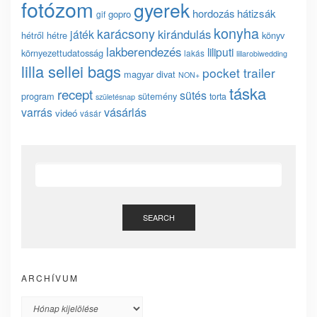
fotózom
gyerek
hordozás
hátizsák
gopro
gif
konyha
karácsony
kirándulás
játék
hétről hétre
könyv
lakberendezés
liliputi
környezettudatosság
lakás
lillarobiwedding
lilla sellei bags
pocket trailer
magyar divat
NON+
táska
recept
sütés
program
sütemény
torta
születésnap
vásárlás
varrás
videó
vásár
SEARCH
ARCHÍVUM
Archívum