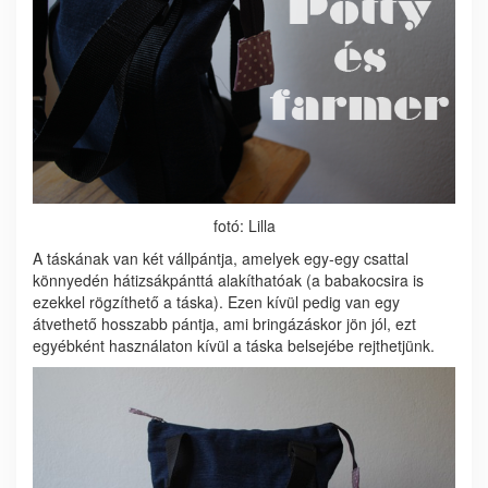
fotó: Lilla
A táskának van két vállpántja, amelyek egy-egy csattal
könnyedén hátizsákpánttá alakíthatóak (a babakocsira is
ezekkel rögzíthető a táska). Ezen kívül pedig van egy
átvethető hosszabb pántja, ami bringázáskor jön jól, ezt
egyébként használaton kívül a táska belsejébe rejthetjünk.