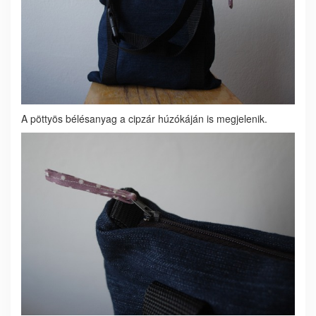
A pöttyös bélésanyag a cipzár húzókáján is megjelenik.