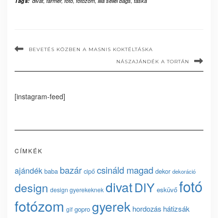
Tags:
divat
,
farmer
,
fotó
,
fotózom
,
lilla sellei bags
,
táska
BEVETÉS KÖZBEN A MASNIS KOKTÉLTÁSKA
NÁSZAJÁNDÉK A TORTÁN
[instagram-feed]
CÍMKÉK
bazár
csináld magad
ajándék
baba
cipő
dekor
dekoráció
fotó
divat
DIY
design
esküvő
design gyerekeknek
fotózom
gyerek
hordozás
hátizsák
gopro
gif