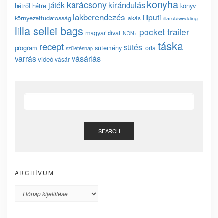
konyha
karácsony
kirándulás
játék
hétről hétre
könyv
lakberendezés
liliputi
környezettudatosság
lakás
lillarobiwedding
lilla sellei bags
pocket trailer
magyar divat
NON+
táska
recept
sütés
program
sütemény
torta
születésnap
vásárlás
varrás
videó
vásár
SEARCH
ARCHÍVUM
Archívum