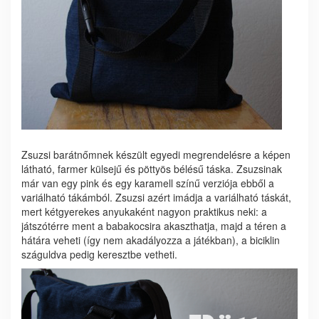
Zsuzsi barátnőmnek készült egyedi megrendelésre a képen
látható, farmer külsejű és pöttyös bélésű táska. Zsuzsinak
már van egy pink és egy karamell színű verziója ebből a
variálható tákámból. Zsuzsi azért imádja a variálható táskát,
mert kétgyerekes anyukaként nagyon praktikus neki: a
játszótérre ment a babakocsira akaszthatja, majd a téren a
hátára veheti (így nem akadályozza a játékban), a biciklin
száguldva pedig keresztbe vetheti.