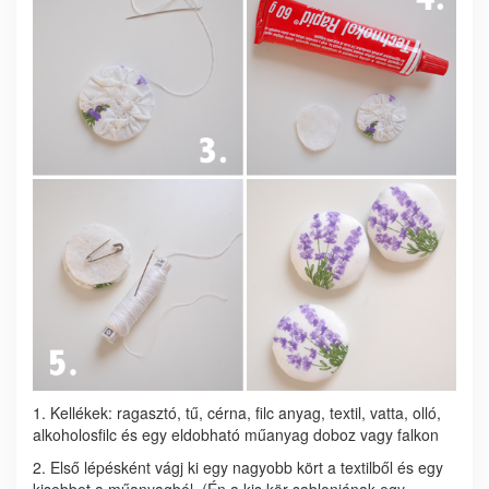
1. Kellékek: ragasztó, tű, cérna, filc anyag, textil, vatta, olló,
alkoholosfilc és egy eldobható műanyag doboz vagy falkon
2. Első lépésként vágj ki egy nagyobb kört a textilből és egy