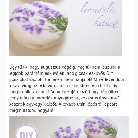
Úgy tűnik, hogy augusztus végéig, míg túl nem leszünk a
legjobb barátnőm esküvőjén, addig csak esküvős DIY
posztokat kaptok! Remélem nem bánjátok! Mivel levendula
lesz a virág az esküvőn, ami a színekben és a terítőn is
megjelenik, valamint Anna táskáján, ezért úgy döntöttem,
hogy a táska maradék anyagából a „koszorúslányoknak”
készítek egy-egy kitűzőt. A tovább után lépésről lépésre
megmutatom, hogyan!