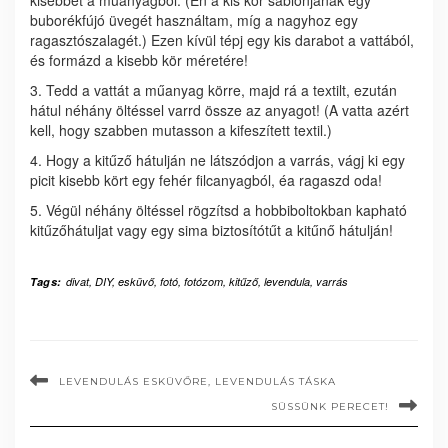
kisebbet a műanyagból. (Én a kis kör sablonjának egy
buborékfújó üvegét használtam, míg a nagyhoz egy
ragasztószalagét.) Ezen kívül tépj egy kis darabot a vattából,
és formázd a kisebb kör méretére!
3. Tedd a vattát a műanyag körre, majd rá a textilt, ezután
hátul néhány öltéssel varrd össze az anyagot! (A vatta azért
kell, hogy szabben mutasson a kifeszített textil.)
4. Hogy a kitűző hátulján ne látszódjon a varrás, vágj ki egy
picit kisebb kört egy fehér filcanyagból, éa ragaszd oda!
5. Végül néhány öltéssel rögzítsd a hobbiboltokban kapható
kitűzőhátuljat vagy egy sima biztosítótűt a kitűnő hátulján!
Tags:
divat
,
DIY
,
esküvő
,
fotó
,
fotózom
,
kitűző
,
levendula
,
varrás
LEVENDULÁS ESKÜVŐRE, LEVENDULÁS TÁSKA
SÜSSÜNK PERECET!