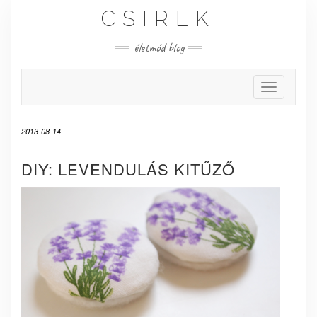
Skip
CSIREK
to
content
életmód blog
Toggle Nav
2013-08-14
DIY: LEVENDULÁS KITŰZŐ