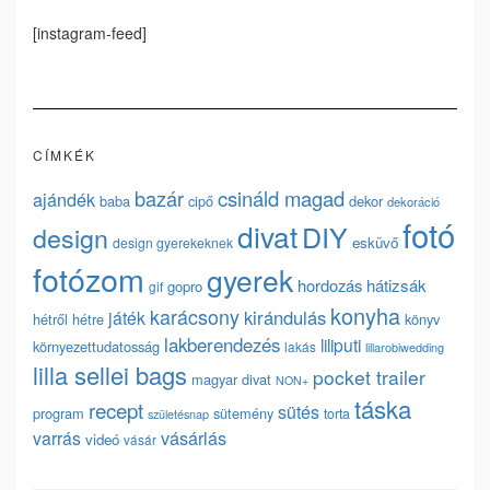
[instagram-feed]
CÍMKÉK
bazár
csináld magad
ajándék
baba
cipő
dekor
dekoráció
fotó
divat
DIY
design
esküvő
design gyerekeknek
fotózom
gyerek
hordozás
hátizsák
gopro
gif
konyha
karácsony
kirándulás
játék
hétről hétre
könyv
lakberendezés
liliputi
környezettudatosság
lakás
lillarobiwedding
lilla sellei bags
pocket trailer
magyar divat
NON+
táska
recept
sütés
program
sütemény
torta
születésnap
vásárlás
varrás
videó
vásár