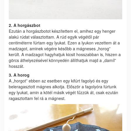
2. A horgászbot
Ezután a horgászbotot készítettem el, amihez egy henger
alakú rúdat választottam. A rúd egyik végétől pár
centiméterre fúrtam egy lyukat. Ezen a lyukon vezettem át a
madzagot, aminek végére később a mágneses „horog”
került. A madzagot hagyhatjuk kicsit hosszabban is, hiszen a
görcs áthelyezésével könnyedén állíthatjuk majd a „damíl”
hosszát.
3. A horog
A „horgot” ebben az esetben egy kifúrt fagolyó és egy
beleragasztott mágnes alkotja. Először a fagolyóra fúrtunk
egy lyukat, amin a kötél másik végét fűzzük át, csak ezután
ragasztottam fel rá a mágnest.