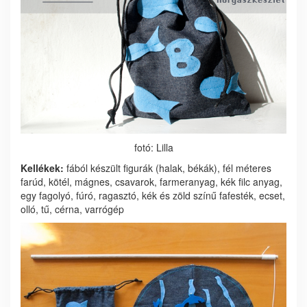
fotó: Lilla
Kellékek:
fából készült figurák (halak, békák), fél méteres
farúd, kötél, mágnes, csavarok, farmeranyag, kék filc anyag,
egy fagolyó, fúró, ragasztó, kék és zöld színű fafesték, ecset,
olló, tű, cérna, varrógép