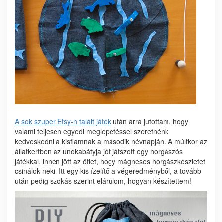
A sok szuper Etsy-n talált játék
után arra jutottam, hogy
valami teljesen egyedi meglepetéssel szeretnénk
kedveskedni a kisfiamnak a második névnapján. A múltkor az
állatkertben az unokabátyja jót játszott egy horgászós
játékkal, innen jött az ötlet, hogy mágneses horgászkészletet
csinálok neki. Itt egy kis ízelítő a végeredményből, a tovább
után pedig szokás szerint elárulom, hogyan készítettem!