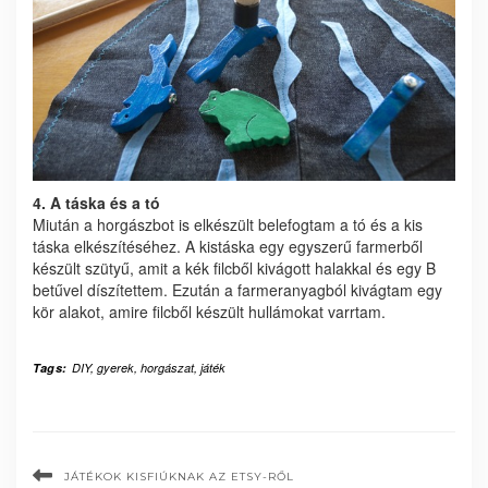
4. A táska és a tó
Miután a horgászbot is elkészült belefogtam a tó és a kis
táska elkészítéséhez. A kistáska egy egyszerű farmerből
készült szütyű, amit a kék filcből kivágott halakkal és egy B
betűvel díszítettem. Ezután a farmeranyagból kivágtam egy
kör alakot, amire filcből készült hullámokat varrtam.
Tags:
DIY
,
gyerek
,
horgászat
,
játék
JÁTÉKOK KISFIÚKNAK AZ ETSY-RŐL