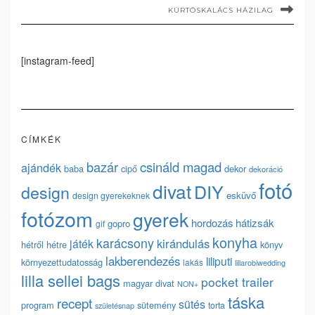
KÜRTÖSKALÁCS HÁZILAG
[instagram-feed]
CÍMKÉK
bazár
csináld magad
ajándék
baba
cipő
dekor
dekoráció
fotó
divat
DIY
design
esküvő
design gyerekeknek
fotózom
gyerek
hordozás
hátizsák
gopro
gif
konyha
karácsony
kirándulás
játék
hétről hétre
könyv
lakberendezés
liliputi
környezettudatosság
lakás
lillarobiwedding
lilla sellei bags
pocket trailer
magyar divat
NON+
táska
recept
sütés
program
sütemény
torta
születésnap