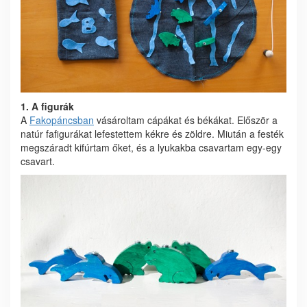
1. A figurák
A
Fakopáncsban
vásároltam cápákat és békákat. Először a
natúr fafigurákat lefestettem kékre és zöldre. Miután a festék
megszáradt kifúrtam őket, és a lyukakba csavartam egy-egy
csavart.