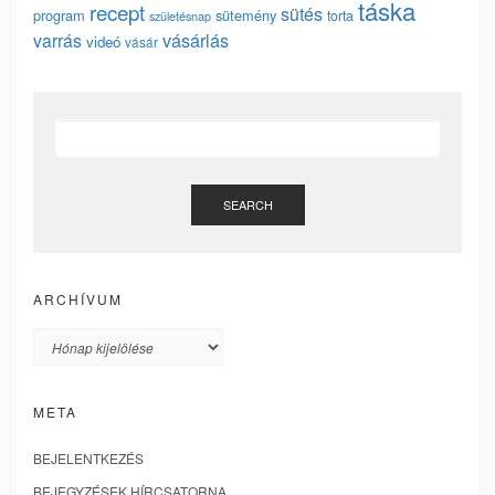
táska
recept
sütés
program
sütemény
torta
születésnap
vásárlás
varrás
videó
vásár
SEARCH
ARCHÍVUM
Archívum
META
BEJELENTKEZÉS
BEJEGYZÉSEK HÍRCSATORNA