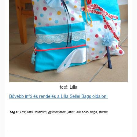
fotó: Lilla
Bővebb infó és rendelés a Lilla Sellei Bags oldalon!
Tags:
DIY
,
fotó
,
fotózom
,
gyerekjáték
,
játék
,
lilla sellei bags
,
párna