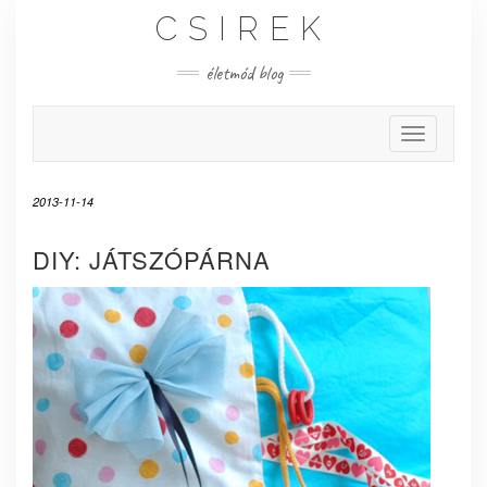
Skip
CSIREK
to
content
életmód blog
Toggle Nav
2013-11-14
DIY: JÁTSZÓPÁRNA