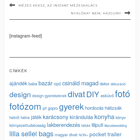
MÉZES KEKSZ, AZ INSTANT MÉZESKALÁCS
NYALÓKA? NEM, HAJGUMI!
[instagram-feed]
CÍMKÉK
bazár
csináld magad
ajándék
baba
cipő
dekor
dekoráció
fotó
divat
DIY
design
esküvő
design gyerekeknek
fotózom
gyerek
hordozás
hátizsák
gopro
gif
konyha
karácsony
kirándulás
játék
hétről hétre
könyv
lakberendezés
liliputi
környezettudatosság
lakás
lillarobiwedding
lilla sellei bags
pocket trailer
magyar divat
NON+