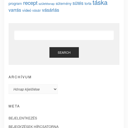
táska
recept
sütés
program
sütemény
torta
születésnap
vásárlás
varrás
videó
vásár
SEARCH
ARCHÍVUM
Archívum
META
BEJELENTKEZÉS
BEJEGYZÉSEK HÍRCSATORNA