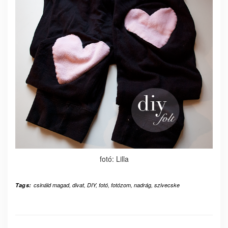
fotó: Lilla
Tags:
csináld magad
,
divat
,
DIY
,
fotó
,
fotózom
,
nadrág
,
szivecske