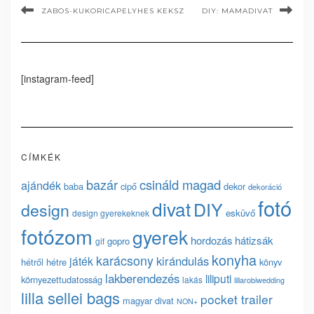
ZABOS-KUKORICAPELYHES KEKSZ
DIY: MAMADIVAT
[instagram-feed]
CÍMKÉK
bazár
csináld magad
ajándék
baba
cipő
dekor
dekoráció
fotó
divat
DIY
design
esküvő
design gyerekeknek
fotózom
gyerek
hordozás
hátizsák
gopro
gif
konyha
karácsony
kirándulás
játék
hétről hétre
könyv
lakberendezés
liliputi
környezettudatosság
lakás
lillarobiwedding
lilla sellei bags
pocket trailer
magyar divat
NON+