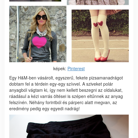
képek:
Pinterest
Egy H&M-ben vásárolt, egyszerű, fekete pizsamanadrágot
dobtam fel a térdein egy-egy szívvel. A sziveket polár
anyagból vágtam ki, így nem kellett beszegni az oldalukat,
ráadásul a kézi varrás öltései is szépen eltűnnek az anyag
felszínén. Néhány forintból és párperc alatt megvan, az
eredmény pedig egy egyedi nadrág!