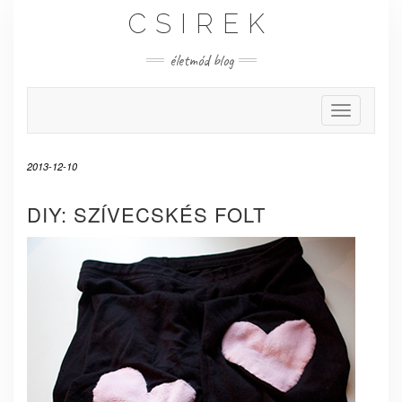
Skip
CSIREK
to
content
életmód blog
Toggle Nav
2013-12-10
DIY: SZÍVECSKÉS FOLT