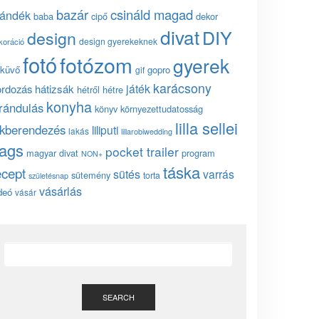
bazár
csináld magad
jándék
baba
cipő
dekor
divat
DIY
design
design gyerekeknek
koráció
fotó
fotózom
gyerek
küvő
gopro
gif
karácsony
játék
ordozás
hátizsák
hétről hétre
konyha
irándulás
könyv
környezettudatosság
lilla sellei
akberendezés
liliputi
lakás
lillarobiwedding
ags
pocket trailer
magyar divat
program
NON+
táska
ecept
sütés
varrás
sütemény
torta
születésnap
vásárlás
deó
vásár
SEARCH