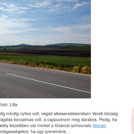
fotó: Lilla
dig mindig nyitva volt, végső elkeseredésünkben Vereb község
olgálás borzalmas volt, a cappucinom meg darabos. Pedig, ha
astély közelében vár minket a fővárosi színvonalú
Hóman
ülönlegességekre, ha úgy szeretnénk…