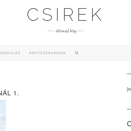
CSIREK
életmód blog
RÁNDULÁS
AMITOSZKANANK
[i
ÁL 1.