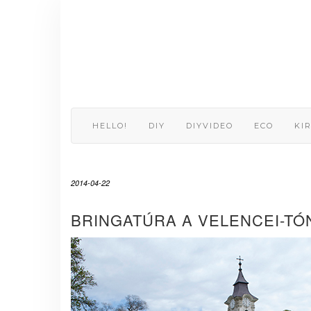
Skip
to
content
HELLO!
DIY
DIYVIDEO
ECO
KI
2014-04-22
BRINGATÚRA A VELENCEI-TÓN