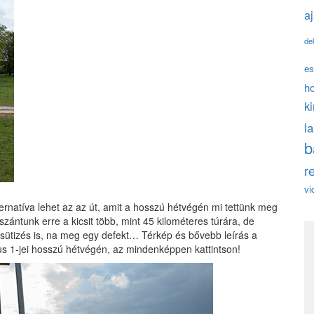
a
de
es
h
k
l
b
r
vi
ernatíva lehet az az út, amit a hosszú hétvégén mi tettünk meg
szántunk erre a kicsit több, mint 45 kilométeres túrára, de
sütizés is, na meg egy defekt… Térkép és bővebb leírás a
us 1-jei hosszú hétvégén, az mindenképpen kattintson!