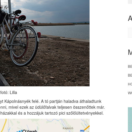
A
B
B
H
fotó: Lilla
W
nyt Kápolnásnyék felé. A tó partján haladva áthaladtunk
enni, mivel ezek az üdülőfalvak teljesen összenőttek már.
ázakkal és a hozzájuk tartozó pici szőlőültetvényekkel.