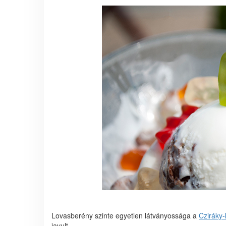
Lovasberény szinte egyetlen látványossága a
Cziráky-
javult.