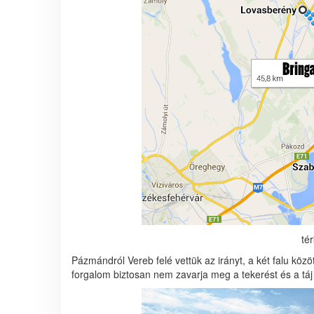
té
Pázmándról Vereb felé vettük az irányt, a két falu közöt
forgalom biztosan nem zavarja meg a tekerést és a táj