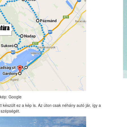
rkép: Google
t készült ez a kép is. Az úton csak néhány autó jár, így a
 szépségét.