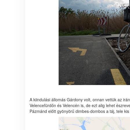
A kiindulási állomás Gárdony volt, onnan vettük az irá
Velencefürdőn és Velencén is, de ezt alig lehet észrev
Pázmánd előtt gyönyörű dimbes-dombos a táj, tele kis h