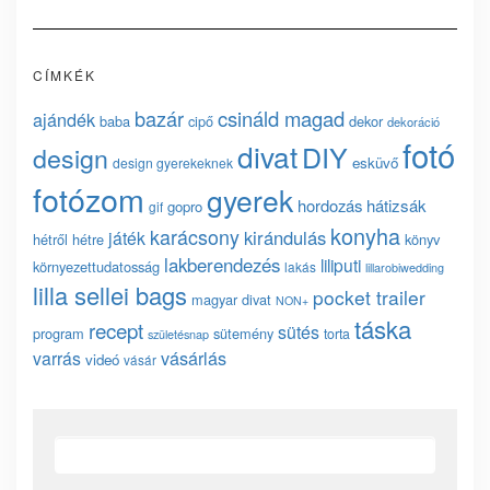
CÍMKÉK
bazár
csináld magad
ajándék
baba
cipő
dekor
dekoráció
fotó
divat
DIY
design
esküvő
design gyerekeknek
fotózom
gyerek
hordozás
hátizsák
gopro
gif
konyha
karácsony
kirándulás
játék
hétről hétre
könyv
lakberendezés
liliputi
környezettudatosság
lakás
lillarobiwedding
lilla sellei bags
pocket trailer
magyar divat
NON+
táska
recept
sütés
program
sütemény
torta
születésnap
vásárlás
varrás
videó
vásár