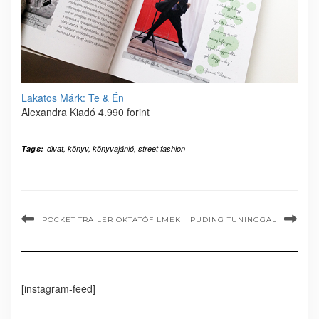
Lakatos Márk: Te & Én
Alexandra Kiadó 4.990 forint
Tags:
divat
,
könyv
,
könyvajánló
,
street fashion
POCKET TRAILER OKTATÓFILMEK
PUDING TUNINGGAL
[instagram-feed]