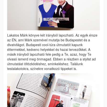
Lakatos Márk könyve két irányból lapozható. Az egyik érsze
az ÉN, ami Márk szemével mutatja be Budapestet és a
divatvilágot. Budapesti cool-túra útmutatót kapunk
éttermekkel, kedvenc helyekkel és hazai tervezőkkel. A
másik irányból lapozható fele pedig a Te, azaz, hogy Te
olvasó ismerd meg önmagad. Ebben a részben a stylist ad
útmutatást öltözködéshez, sminkeléshez. Találunk
testalakotokra, színekre vonatkozó tippeket is.