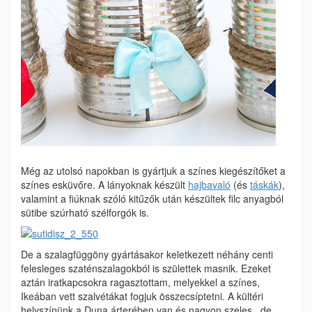
Még az utolsó napokban is gyártjuk a színes kiegészítőket a
színes esküvőre. A lányoknak készült
hajbavaló
(és
táskák
),
valamint a fiúknak szóló kitűzők után készültek filc anyagból
sütibe szúrható szélforgók is.
De a szalagfüggöny gyártásakor keletkezett néhány centi
felesleges szaténszalagokból is születtek masnik. Ezeket
aztán iratkapcsokra ragasztottam, melyekkel a színes,
Ikeában vett szalvétákat fogjuk összecsíptetni. A kültéri
helyszínünk a Duna árterében van és nagyon szeles,, de