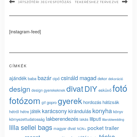
JÁTSZÓTÉRI JEGYESFOTÓZÁS
TEKERÉSHEZ TERVEZVE
[instagram-feed]
CÍMKÉK
bazár
csináld magad
ajándék
baba
cipő
dekor
dekoráció
fotó
divat
DIY
design
esküvő
design gyerekeknek
fotózom
gyerek
hordozás
hátizsák
gopro
gif
konyha
karácsony
kirándulás
játék
hétről hétre
könyv
lakberendezés
liliputi
környezettudatosság
lakás
lillarobiwedding
lilla sellei bags
pocket trailer
magyar divat
NON+
táska
recept