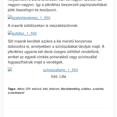
nagyon-nagyon, így a piknikhez beszerzett papírszalvétákat
jobb összefogni és lesúlyozni.
A masnik sütidíszeken is visszaköszönnek.
Sőt masnik kerültek azokra a kis méretű konzerves
dobozokra is, amelyekben a szívószálakat tároljuk majd. A
piknikhez ugyanis két decis üveges üdítőket rendeltünk,
amiket az egyedi címkés poharakból vagy szívószállal
fogyaszthatnak majd a vendégek.
fotó: Lilla
Tags:
dekor
,
DIY
,
esküvő
,
fotó
,
fotózom
,
lillarobiwedding
,
sütidísz
,
szalvéta
,
szalvétatartó