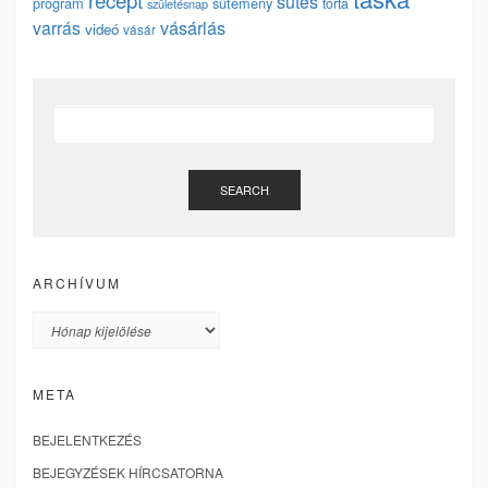
sütés
program
sütemény
torta
születésnap
vásárlás
varrás
videó
vásár
SEARCH
ARCHÍVUM
Archívum
META
BEJELENTKEZÉS
BEJEGYZÉSEK HÍRCSATORNA