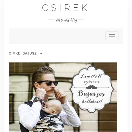
Skip
CSIREK
to
content
életmód blog
Toggle Nav
CÍMKE:
BAJUSZ