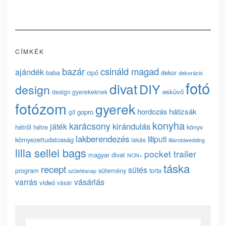
CÍMKÉK
bazár
csináld magad
ajándék
baba
cipő
dekor
dekoráció
fotó
divat
DIY
design
esküvő
design gyerekeknek
fotózom
gyerek
hordozás
hátizsák
gopro
gif
konyha
karácsony
kirándulás
játék
hétről hétre
könyv
lakberendezés
liliputi
környezettudatosság
lakás
lillarobiwedding
lilla sellei bags
pocket trailer
magyar divat
NON+
táska
recept
sütés
program
sütemény
torta
születésnap
vásárlás
varrás
videó
vásár