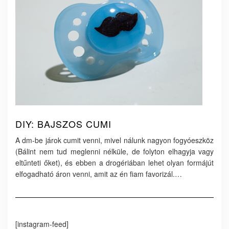
DIY: BAJSZOS CUMI
A dm-be járok cumit venni, mivel nálunk nagyon fogyóeszköz
(Bálint nem tud meglenni nélküle, de folyton elhagyja vagy
eltűnteti őket), és ebben a drogériában lehet olyan formájút
elfogadható áron venni, amit az én fiam favorizál.…
[instagram-feed]