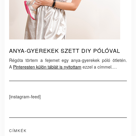
ANYA-GYEREKEK SZETT DIY PÓLÓVAL
Régóta törtem a fejemet egy anya-gyerekek póló ötletén.
A
Pinteresten külön táblát is nyitottam
ezzel a címmel.…
[instagram-feed]
CÍMKÉK