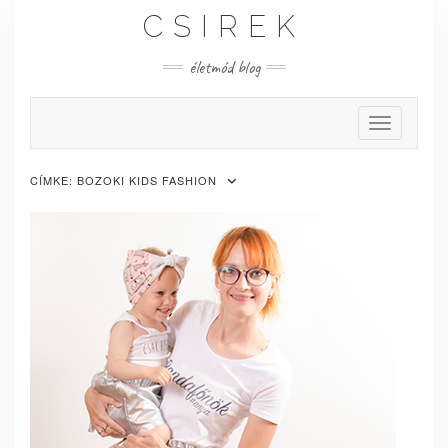
Skip
CSIREK
to
content
életmód blog
Toggle Nav
CÍMKE:
BOZOKI KIDS FASHION