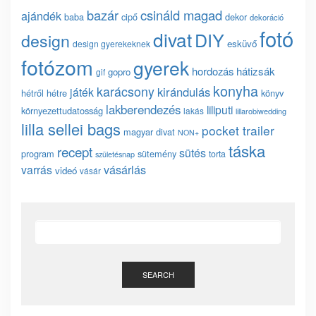
bazár
csináld magad
ajándék
baba
cipő
dekor
dekoráció
fotó
divat
DIY
design
esküvő
design gyerekeknek
fotózom
gyerek
hordozás
hátizsák
gopro
gif
konyha
karácsony
kirándulás
játék
hétről hétre
könyv
lakberendezés
liliputi
környezettudatosság
lakás
lillarobiwedding
lilla sellei bags
pocket trailer
magyar divat
NON+
táska
recept
sütés
program
sütemény
torta
születésnap
vásárlás
varrás
videó
vásár
SEARCH