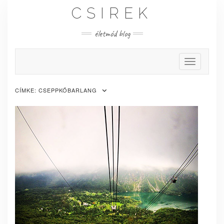
Skip
CSIREK
to
content
életmód blog
Toggle Nav
CÍMKE:
CSEPPKŐBARLANG