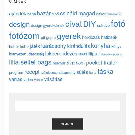
CÍMKÉK
bazár
csináld magad
ajándék
baba
cipő
dekor
dekoráció
fotó
divat
DIY
design
esküvő
design gyerekeknek
fotózom
gyerek
hordozás
hátizsák
gopro
gif
konyha
karácsony
kirándulás
játék
hétről hétre
könyv
lakberendezés
liliputi
környezettudatosság
lakás
lillarobiwedding
lilla sellei bags
pocket trailer
magyar divat
NON+
táska
recept
sütés
program
sütemény
torta
születésnap
vásárlás
varrás
videó
vásár
SEARCH