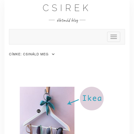
Skip
CSIREK
to
content
életmód blog
Toggle Nav
CÍMKE:
CSINÁLD MEG