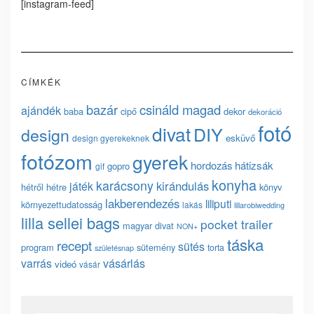
[instagram-feed]
CÍMKÉK
bazár
csináld magad
ajándék
baba
cipő
dekor
dekoráció
fotó
divat
DIY
design
esküvő
design gyerekeknek
fotózom
gyerek
hordozás
hátizsák
gopro
gif
konyha
karácsony
kirándulás
játék
hétről hétre
könyv
lakberendezés
liliputi
környezettudatosság
lakás
lillarobiwedding
lilla sellei bags
pocket trailer
magyar divat
NON+
táska
recept
sütés
program
sütemény
torta
születésnap
vásárlás
varrás
videó
vásár