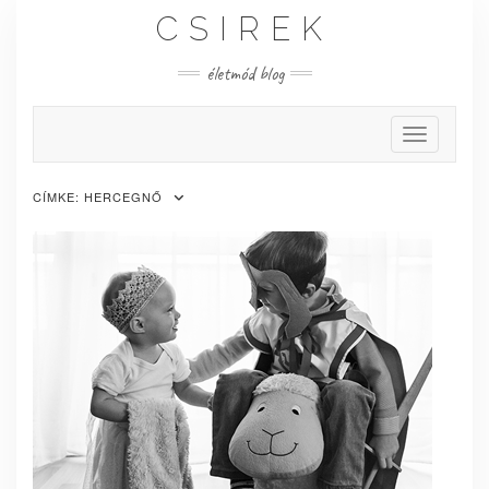
Skip
CSIREK
to
content
életmód blog
Toggle Nav
CÍMKE:
HERCEGNŐ