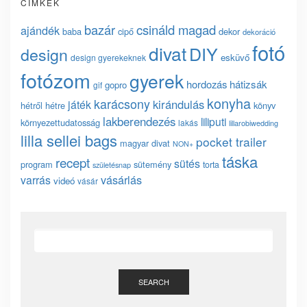
CÍMKÉK
bazár
csináld magad
ajándék
baba
cipő
dekor
dekoráció
fotó
divat
DIY
design
esküvő
design gyerekeknek
fotózom
gyerek
hordozás
hátizsák
gopro
gif
konyha
karácsony
kirándulás
játék
hétről hétre
könyv
lakberendezés
liliputi
környezettudatosság
lakás
lillarobiwedding
lilla sellei bags
pocket trailer
magyar divat
NON+
táska
recept
sütés
program
sütemény
torta
születésnap
vásárlás
varrás
videó
vásár
SEARCH