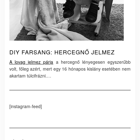
DIY FARSANG: HERCEGNŐ JELMEZ
A lovag jelmez párja
a hercegnő lényegesen egyszerűbb
volt, főleg azért, mert egy 16 hónapos kislány esetében nem
akartam túlcifrázni.…
[instagram-feed]