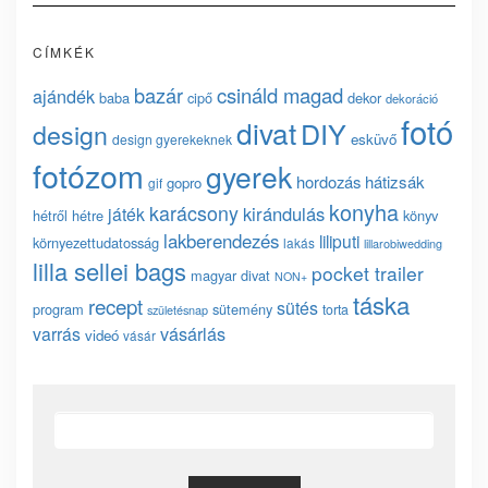
CÍMKÉK
bazár
csináld magad
ajándék
baba
cipő
dekor
dekoráció
fotó
divat
DIY
design
esküvő
design gyerekeknek
fotózom
gyerek
hordozás
hátizsák
gopro
gif
konyha
karácsony
kirándulás
játék
hétről hétre
könyv
lakberendezés
liliputi
környezettudatosság
lakás
lillarobiwedding
lilla sellei bags
pocket trailer
magyar divat
NON+
táska
recept
sütés
program
sütemény
torta
születésnap
vásárlás
varrás
videó
vásár