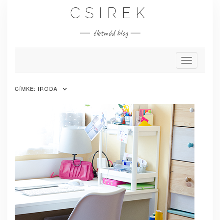
Skip
CSIREK
to
content
életmód blog
Toggle Nav
CÍMKE:
IRODA