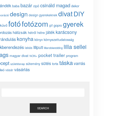
bazár
csináld magad
jándék
baba
cipő
dekor
divat
DIY
design
design gyerekeknek
koráció
fotó
fotózom
gyerek
küvő
gopro
gif
karácsony
játék
ordozás
hátizsák
hétről hétre
konyha
irándulás
könyv
környezettudatosság
lilla sellei
akberendezés
liliputi
lakás
lillarobiwedding
ags
pocket trailer
magyar divat
program
NON+
táska
ecept
sütés
varrás
sütemény
torta
születésnap
vásárlás
deó
vásár
SEARCH