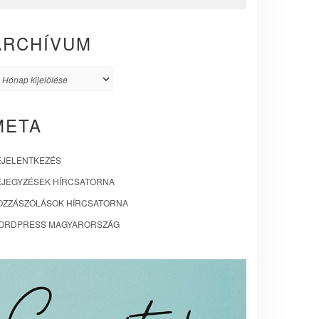
ARCHÍVUM
rchívum
META
EJELENTKEZÉS
EJEGYZÉSEK HÍRCSATORNA
OZZÁSZÓLÁSOK HÍRCSATORNA
ORDPRESS MAGYARORSZÁG