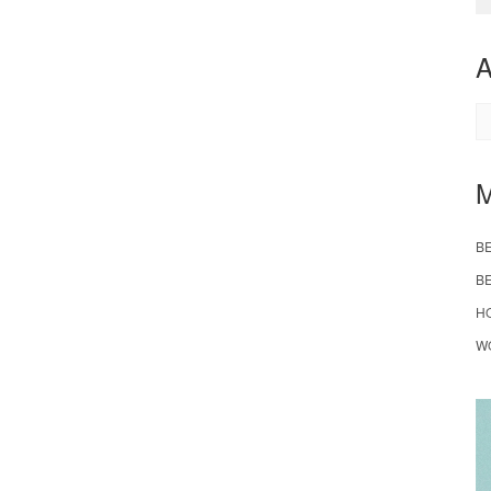
A
B
B
H
W