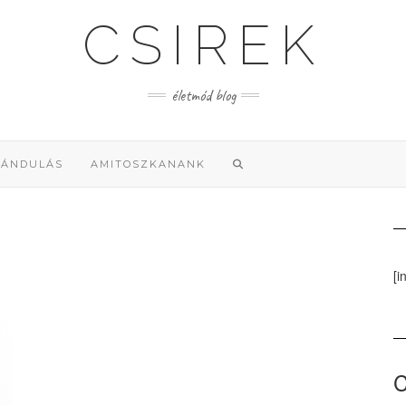
CSIREK
életmód blog
RÁNDULÁS
AMITOSZKANANK
[i