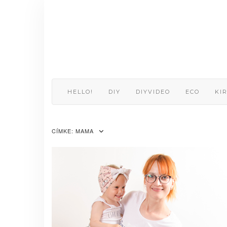
Skip
to
content
HELLO!
DIY
DIYVIDEO
ECO
KI
CÍMKE:
MAMA