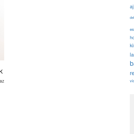
a
de
es
h
k
l
b
K
r
 az
vi