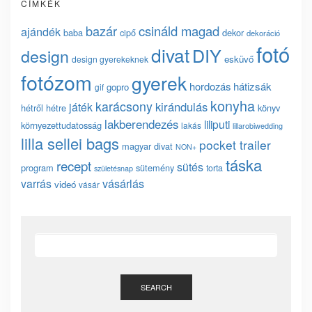
CÍMKÉK
bazár
csináld magad
ajándék
baba
cipő
dekor
dekoráció
fotó
divat
DIY
design
esküvő
design gyerekeknek
fotózom
gyerek
hordozás
hátizsák
gopro
gif
konyha
karácsony
kirándulás
játék
hétről hétre
könyv
lakberendezés
liliputi
környezettudatosság
lakás
lillarobiwedding
lilla sellei bags
pocket trailer
magyar divat
NON+
táska
recept
sütés
program
sütemény
torta
születésnap
vásárlás
varrás
videó
vásár
SEARCH