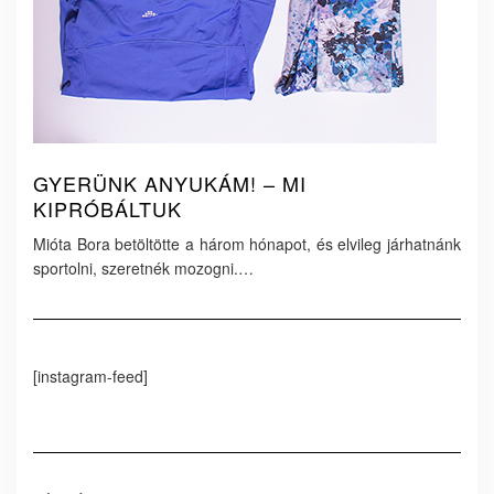
GYERÜNK ANYUKÁM! – MI
KIPRÓBÁLTUK
Mióta Bora betöltötte a három hónapot, és elvileg járhatnánk
sportolni, szeretnék mozogni.…
[instagram-feed]