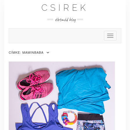
Skip
CSIREK
to
content
életmód blog
Toggle Nav
CÍMKE:
MAMINBABA