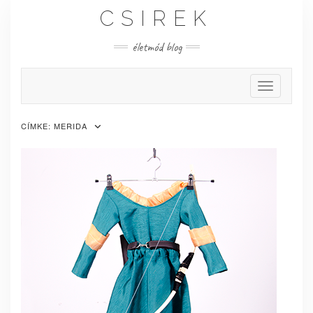
Skip
CSIREK
to
content
életmód blog
Toggle Nav
CÍMKE:
MERIDA