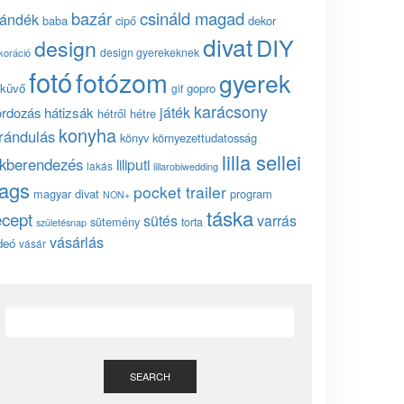
bazár
csináld magad
jándék
baba
cipő
dekor
divat
DIY
design
design gyerekeknek
koráció
fotó
fotózom
gyerek
küvő
gopro
gif
karácsony
játék
ordozás
hátizsák
hétről hétre
konyha
irándulás
könyv
környezettudatosság
lilla sellei
akberendezés
liliputi
lakás
lillarobiwedding
ags
pocket trailer
magyar divat
program
NON+
táska
ecept
sütés
varrás
sütemény
torta
születésnap
vásárlás
deó
vásár
SEARCH