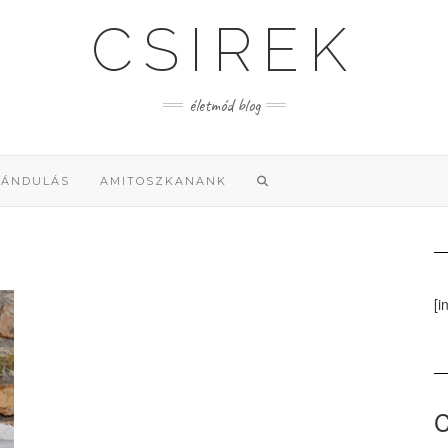
CSIREK
életmód blog
RÁNDULÁS
AMITOSZKANANK
[i