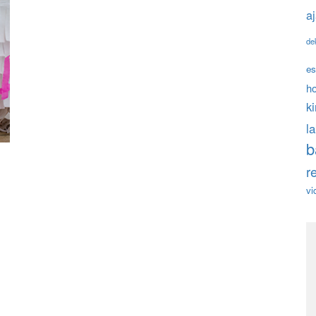
a
de
es
h
k
l
b
r
vi