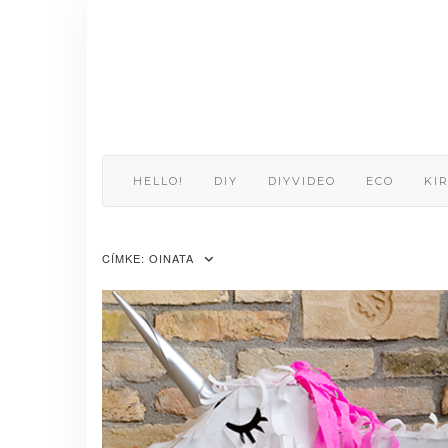
Skip
to
content
HELLO!
DIY
DIYVIDEO
ECO
KI
CÍMKE:
OINATA