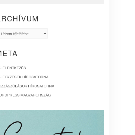
ARCHÍVUM
rchívum
META
EJELENTKEZÉS
EJEGYZÉSEK HÍRCSATORNA
OZZÁSZÓLÁSOK HÍRCSATORNA
ORDPRESS MAGYARORSZÁG