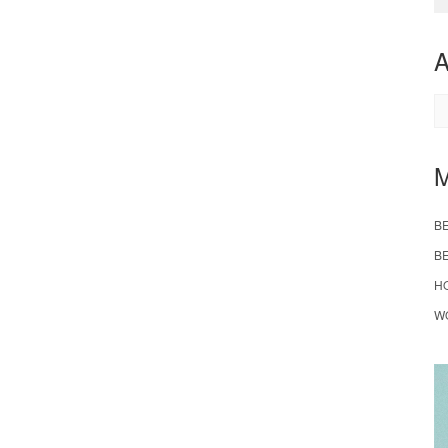
A
B
B
H
W