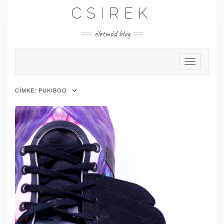
Skip
CSIREK
to
content
életmód blog
Toggle Nav
CÍMKE:
PUKIBOO