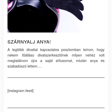
SZÁRNYALJ ANYA!
A legtöbb divattal kapcsolatos posztomban leírom, hogy
nekem főállású divatszerkesztőnek milyen nehéz volt
megtalálnom újra a saját stílusomat, miután anya és
szabadúszó lettem.…
[instagram-feed]