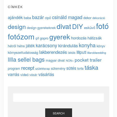
CÍMKÉK
bazár
csináld magad
ajándék
baba
cipő
dekor
dekoráció
fotó
divat
DIY
design
esküvő
design gyerekeknek
fotózom
gyerek
hordozás
hátizsák
gopro
gif
konyha
karácsony
kirándulás
játék
hétről hétre
könyv
lakberendezés
liliputi
környezettudatosság
lakás
lillarobiwedding
lilla sellei bags
pocket trailer
magyar divat
NON+
táska
recept
sütés
program
sütemény
torta
születésnap
vásárlás
varrás
videó
vásár
SEARCH