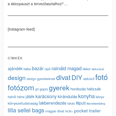
a skiccpauszt a tervezőasztalhoz!”…
[instagram-feed]
CÍMKÉK
bazár
csináld magad
ajándék
baba
cipő
dekor
dekoráció
fotó
divat
DIY
design
esküvő
design gyerekeknek
fotózom
gyerek
hordozás
hátizsák
gopro
gif
konyha
karácsony
kirándulás
játék
hétről hétre
könyv
lakberendezés
liliputi
környezettudatosság
lakás
lillarobiwedding
lilla sellei bags
pocket trailer
magyar divat
NON+