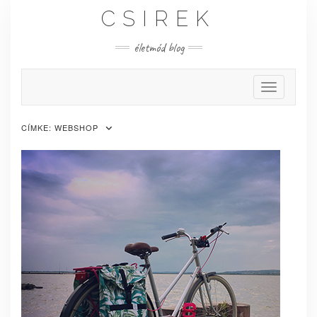
Skip
CSIREK
to
content
életmód blog
Toggle Nav
CÍMKE:
WEBSHOP