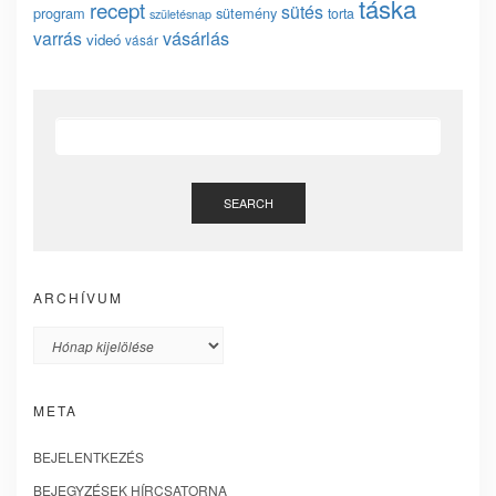
táska
recept
sütés
program
sütemény
torta
születésnap
vásárlás
varrás
videó
vásár
SEARCH
ARCHÍVUM
Archívum
META
BEJELENTKEZÉS
BEJEGYZÉSEK HÍRCSATORNA