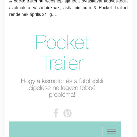
A
pockettrailer.hu
webshop ajándék övtáskával kedveskedik
azoknak a vásárlóinknak, akik minimum 3 Pocket Trailert
rendelnek április 21-ig.…