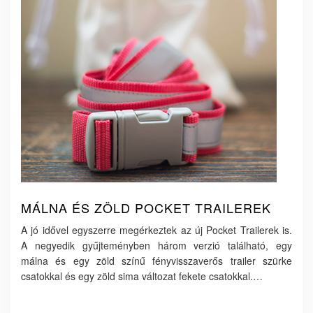
MÁLNA ÉS ZÖLD POCKET TRAILEREK
A jó idővel egyszerre megérkeztek az új Pocket Trailerek is.
A negyedik gyűjteményben három verzió található, egy
málna és egy zöld színű fényvisszaverős trailer szürke
csatokkal és egy zöld sima változat fekete csatokkal.…