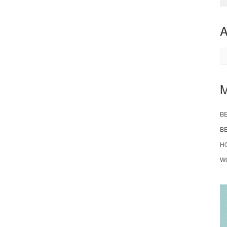
A
B
B
H
W