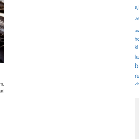
a
de
es
h
k
l
b
r
m,
vi
al