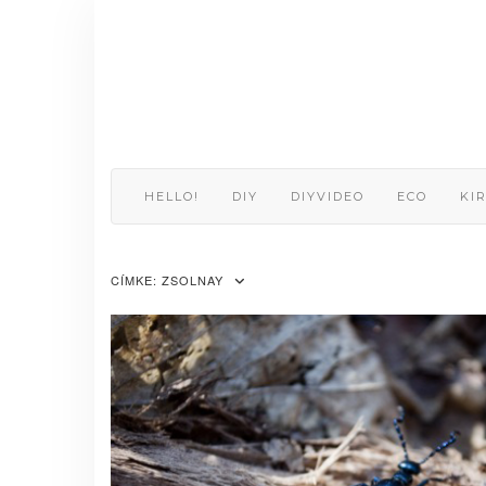
Skip
to
content
HELLO!
DIY
DIYVIDEO
ECO
KI
CÍMKE:
ZSOLNAY