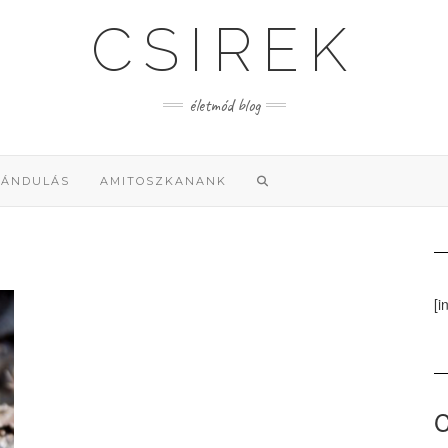
CSIREK
életmód blog
RÁNDULÁS
AMITOSZKANANK
[i