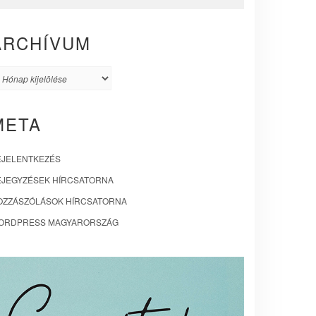
ARCHÍVUM
rchívum
META
EJELENTKEZÉS
EJEGYZÉSEK HÍRCSATORNA
OZZÁSZÓLÁSOK HÍRCSATORNA
ORDPRESS MAGYARORSZÁG