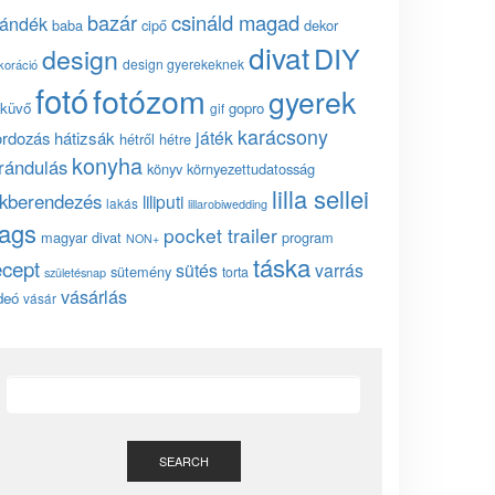
bazár
csináld magad
jándék
baba
cipő
dekor
divat
DIY
design
design gyerekeknek
koráció
fotó
fotózom
gyerek
küvő
gopro
gif
karácsony
játék
ordozás
hátizsák
hétről hétre
konyha
irándulás
könyv
környezettudatosság
lilla sellei
akberendezés
liliputi
lakás
lillarobiwedding
ags
pocket trailer
magyar divat
program
NON+
táska
ecept
sütés
varrás
sütemény
torta
születésnap
vásárlás
deó
vásár
SEARCH