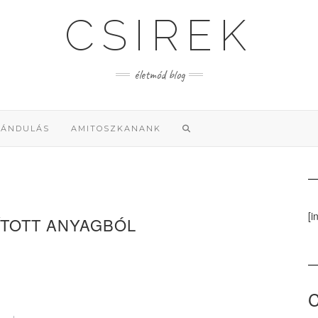
CSIREK
életmód blog
RÁNDULÁS
AMITOSZKANANK
[i
TOTT ANYAGBÓL