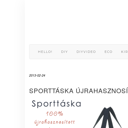
Skip
to
content
HELLO!
DIY
DIYVIDEO
ECO
KI
2013-02-24
SPORTTÁSKA ÚJRAHASZNOSÍ