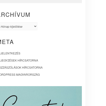
ARCHÍVUM
rchívum
META
EJELENTKEZÉS
EJEGYZÉSEK HÍRCSATORNA
OZZÁSZÓLÁSOK HÍRCSATORNA
ORDPRESS MAGYARORSZÁG