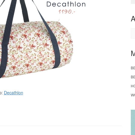
A
B
B
H
p:
Decathlon
W