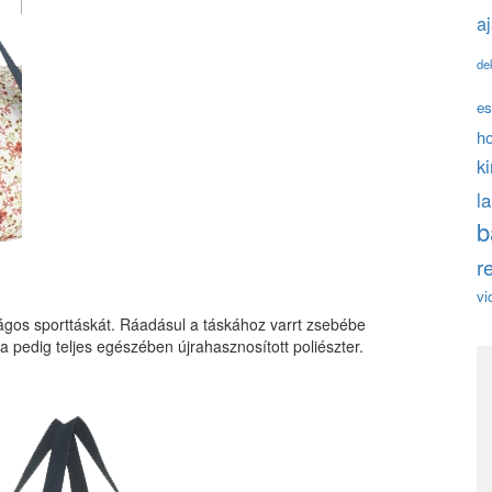
a
de
es
h
k
l
b
r
vi
ágos sporttáskát. Ráadásul a táskához varrt zsebébe
 pedig teljes egészében újrahasznosított poliészter.