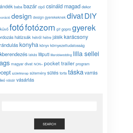
bazár
csináld magad
jándék
baba
cipő
dekor
divat
DIY
design
design gyerekeknek
koráció
fotó
fotózom
gyerek
küvő
gopro
gif
karácsony
játék
ordozás
hátizsák
hétről hétre
konyha
irándulás
könyv
környezettudatosság
lilla sellei
akberendezés
liliputi
lakás
lillarobiwedding
ags
pocket trailer
magyar divat
program
NON+
táska
ecept
sütés
varrás
sütemény
torta
születésnap
vásárlás
deó
vásár
SEARCH