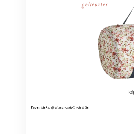
ké
Tags:
táska
,
újrahasznosított
,
vásárlás