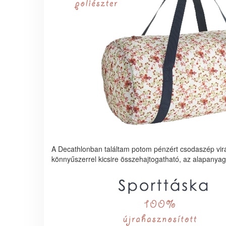
A Decathlonban találtam potom pénzért csodaszép vir
könnyűszerrel kicsire összehajtogatható, az alapanyaga