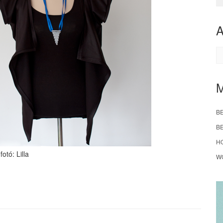
A
B
B
H
fotó: Lilla
W