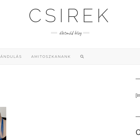
CSIREK
életmód blog
RÁNDULÁS
AMITOSZKANANK
[i