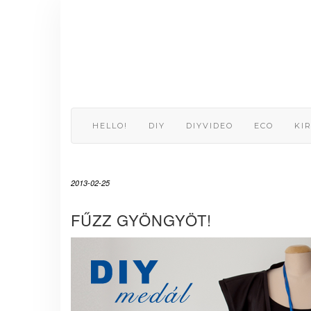
Skip
to
content
HELLO!
DIY
DIYVIDEO
ECO
KI
2013-02-25
FŰZZ GYÖNGYÖT!