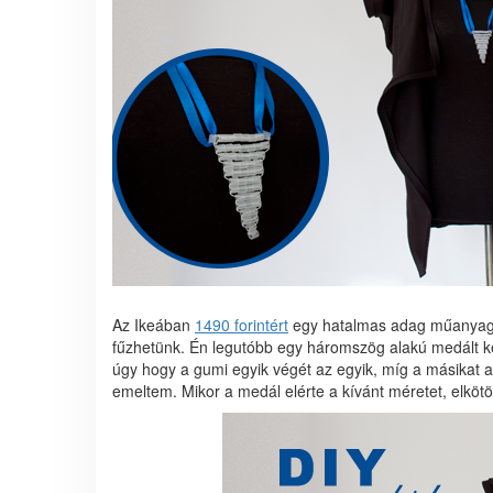
Az Ikeában
1490 forintért
egy hatalmas adag műanyag g
fűzhetünk. Én legutóbb egy háromszög alakú medált ké
úgy hogy a gumi egyik végét az egyik, míg a másikat 
emeltem. Mikor a medál elérte a kívánt méretet, elkötö