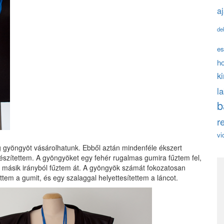
a
de
es
h
k
l
b
r
vi
yöngyöt vásárolhatunk. Ebből aztán mindenféle ékszert
szítettem. A gyöngyöket egy fehér rugalmas gumira fűztem fel,
a másik irányból fűztem át. A gyöngyök számát fokozatosan
ttem a gumit, és egy szalaggal helyettesítettem a láncot.