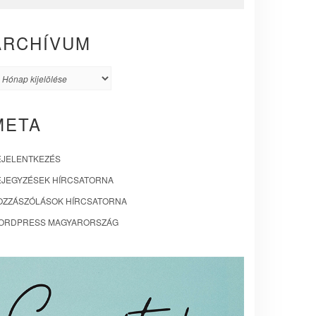
ARCHÍVUM
rchívum
META
EJELENTKEZÉS
EJEGYZÉSEK HÍRCSATORNA
OZZÁSZÓLÁSOK HÍRCSATORNA
ORDPRESS MAGYARORSZÁG