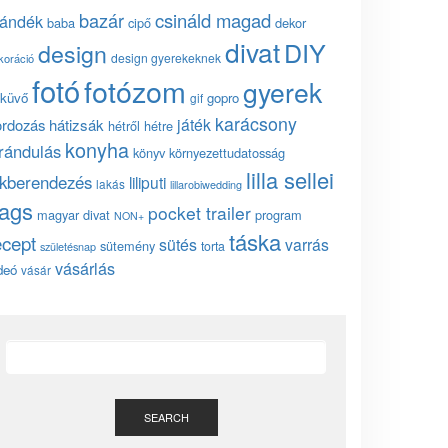
bazár
csináld magad
jándék
baba
cipő
dekor
divat
DIY
design
design gyerekeknek
koráció
fotó
fotózom
gyerek
küvő
gopro
gif
karácsony
játék
ordozás
hátizsák
hétről hétre
konyha
irándulás
könyv
környezettudatosság
lilla sellei
akberendezés
liliputi
lakás
lillarobiwedding
ags
pocket trailer
magyar divat
program
NON+
táska
ecept
sütés
varrás
sütemény
torta
születésnap
vásárlás
deó
vásár
SEARCH