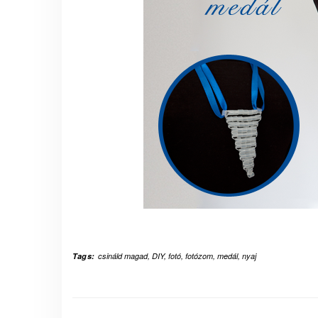
Tags:
csináld magad
,
DIY
,
fotó
,
fotózom
,
medál
,
nyaj