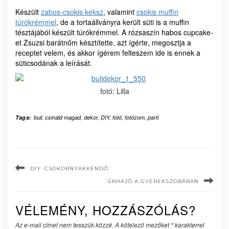
Készült
zabos-csokis keksz
, valamint
csokis muffin
túrókrémmel
, de a tortaállványra került süti is a muffin
tésztájából készült túrókrémmel. A rózsaszín habos cupcake-
et Zsuzsi barátnőm késztítette, azt ígérte, megosztja a
receptet velem, és akkor ígérem felteszem ide is ennek a
süticsodának a leírását.
fotó: Lilla
Tags:
buli
,
csináld magad
,
dekor
,
DIY
,
fotó
,
fotózom
,
parti
DIY: CSOKORNYAKKENDŐ
ŰRHAJÓ A GYEREKSZOBÁBAN
VÉLEMÉNY, HOZZÁSZÓLÁS?
Az e-mail címet nem tesszük közzé.
A kötelező mezőket
*
karakterrel