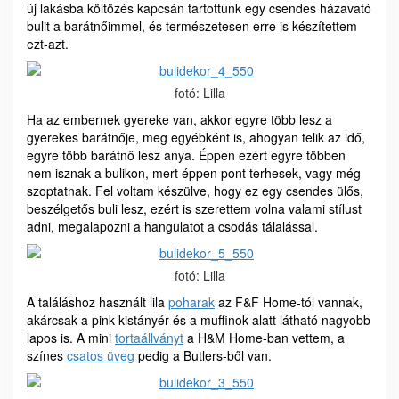
új lakásba költözés kapcsán tartottunk egy csendes házavató
bulit a barátnőimmel, és természetesen erre is készítettem
ezt-azt.
fotó: Lilla
Ha az embernek gyereke van, akkor egyre több lesz a
gyerekes barátnője, meg egyébként is, ahogyan telik az idő,
egyre több barátnő lesz anya. Éppen ezért egyre többen
nem isznak a bulikon, mert éppen pont terhesek, vagy még
szoptatnak. Fel voltam készülve, hogy ez egy csendes ülős,
beszélgetős buli lesz, ezért is szerettem volna valami stílust
adni, megalapozni a hangulatot a csodás tálalással.
fotó: Lilla
A találáshoz használt lila
poharak
az F&F Home-tól vannak,
akárcsak a pink kistányér és a muffinok alatt látható nagyobb
lapos is. A mini
tortaállványt
a H&M Home-ban vettem, a
színes
csatos üveg
pedig a Butlers-ből van.