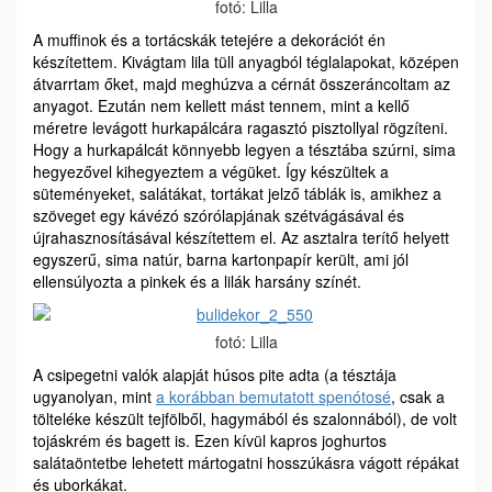
fotó: Lilla
A muffinok és a tortácskák tetejére a dekorációt én
készítettem. Kivágtam lila tüll anyagból téglalapokat, középen
átvarrtam őket, majd meghúzva a cérnát összeráncoltam az
anyagot. Ezután nem kellett mást tennem, mint a kellő
méretre levágott hurkapálcára ragasztó pisztollyal rögzíteni.
Hogy a hurkapálcát könnyebb legyen a tésztába szúrni, sima
hegyezővel kihegyeztem a végüket. Így készültek a
süteményeket, salátákat, tortákat jelző táblák is, amikhez a
szöveget egy kávézó szórólapjának szétvágásával és
újrahasznosításával készítettem el. Az asztalra terítő helyett
egyszerű, sima natúr, barna kartonpapír került, ami jól
ellensúlyozta a pinkek és a lilák harsány színét.
fotó: Lilla
A csipegetni valók alapját húsos pite adta (a tésztája
ugyanolyan, mint
a korábban bemutatott spenótosé
, csak a
tölteléke készült tejfölből, hagymából és szalonnából), de volt
tojáskrém és bagett is. Ezen kívül kapros joghurtos
salátaöntetbe lehetett mártogatni hosszúkásra vágott répákat
és uborkákat.