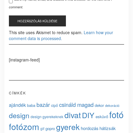
comment.
This site uses Akismet to reduce spam.
Learn how your
comment data is processed.
[instagram-feed]
CÍMKÉK
bazár
csináld magad
ajándék
baba
cipő
dekor
dekoráció
fotó
divat
DIY
design
esküvő
design gyerekeknek
fotózom
gyerek
hordozás
hátizsák
gopro
gif