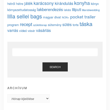
konyha
karácsony
kirándulás
játék
hétről hétre
könyv
lakberendezés
liliputi
környezettudatosság
lakás
lillarobiwedding
lilla sellei bags
pocket trailer
magyar divat
NON+
táska
recept
sütés
program
sütemény
torta
születésnap
vásárlás
varrás
videó
vásár
SEARCH
ARCHÍVUM
Archívum