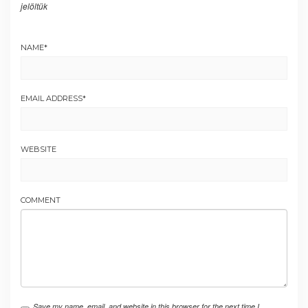
jelöltük
NAME
*
EMAIL ADDRESS
*
WEBSITE
COMMENT
Save my name, email, and website in this browser for the next time I