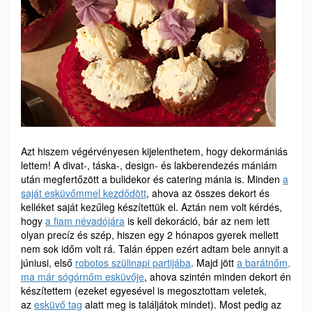
Azt hiszem végérvényesen kijelenthetem, hogy dekormániás
lettem! A divat-, táska-, design- és lakberendezés mániám
után megfertőzött a bulidekor és catering mánia is. Minden
a
saját esküvőmmel kezdődött
, ahova az összes dekort és
kelléket saját kezűleg készítettük el. Aztán nem volt kérdés,
hogy
a fiam névadójára
is kell dekoráció, bár az nem lett
olyan precíz és szép, hiszen egy 2 hónapos gyerek mellett
nem sok időm volt rá. Talán éppen ezért adtam bele annyit a
júniusi, első
robotos szülinapi partijába
. Majd jött
a barátnőm,
ma már sógórnőm esküvője
, ahova szintén minden dekort én
készítettem (ezeket egyesével is megosztottam veletek,
az
esküvő tag
alatt meg is találjátok mindet). Most pedig az