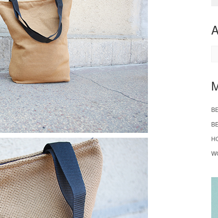
A
B
B
H
W