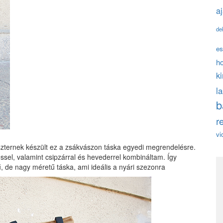
a
de
es
h
k
l
b
r
vi
Eszternek készült ez a zsákvászon táska egyedi megrendelésre.
ssel, valamint csipzárral és hevederrel kombináltam. Így
, de nagy méretű táska, ami ideális a nyári szezonra