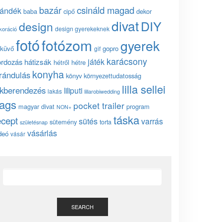
bazár
csináld magad
jándék
baba
cipő
dekor
divat
DIY
design
design gyerekeknek
koráció
fotó
fotózom
gyerek
küvő
gopro
gif
karácsony
játék
ordozás
hátizsák
hétről hétre
konyha
irándulás
könyv
környezettudatosság
lilla sellei
akberendezés
liliputi
lakás
lillarobiwedding
ags
pocket trailer
magyar divat
program
NON+
táska
ecept
sütés
varrás
sütemény
torta
születésnap
vásárlás
deó
vásár
SEARCH