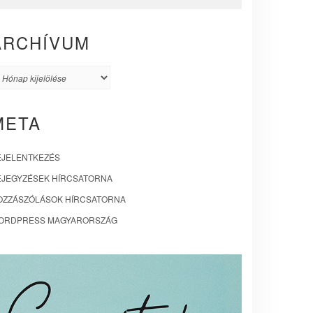
ARCHÍVUM
rchívum
META
EJELENTKEZÉS
EJEGYZÉSEK HÍRCSATORNA
OZZÁSZÓLÁSOK HÍRCSATORNA
ORDPRESS MAGYARORSZÁG