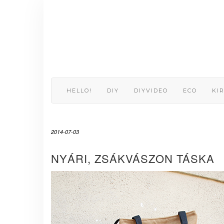
Skip
to
content
HELLO!
DIY
DIYVIDEO
ECO
KI
2014-07-03
NYÁRI, ZSÁKVÁSZON TÁSKA