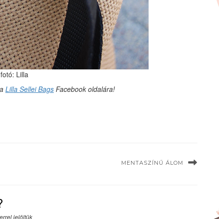
fotó: Lilla
 a
Lilla Sellei Bags
Facebook oldalára!
MENTASZÍNŰ ÁLOM
?
rrel jelöltük