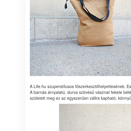
A Life.hu szuperstílusos főszerkesztőhelyettesének, 
A barnás árnyalatú, durva szövésű vásznat fekete bélé
született meg ez az egyszerűen vállra kapható, könnyű