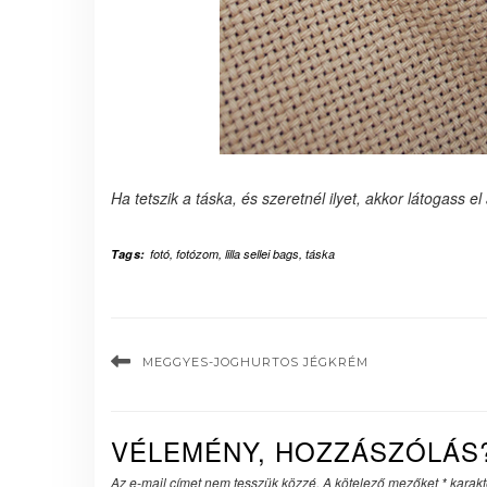
Ha tetszik a táska, és szeretnél ilyet, akkor látogass el
Tags:
fotó
,
fotózom
,
lilla sellei bags
,
táska
MEGGYES-JOGHURTOS JÉGKRÉM
VÉLEMÉNY, HOZZÁSZÓLÁS
Az e-mail címet nem tesszük közzé.
A kötelező mezőket
*
karakte