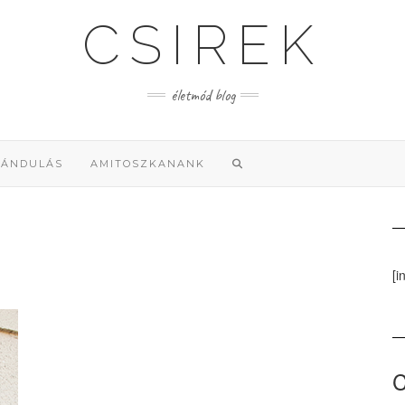
CSIREK
életmód blog
RÁNDULÁS
AMITOSZKANANK
[i