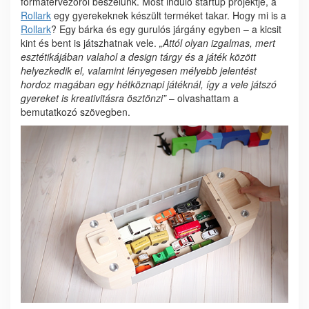
formatervezőről beszélünk. Most induló startup projektje, a
Rollark
egy gyerekeknek készült terméket takar. Hogy mi is a
Rollark
? Egy bárka és egy gurulós járgány egyben – a kicsit
kint és bent is játszhatnak vele.
„Attól olyan izgalmas, mert
esztétikájában valahol a design tárgy és a játék között
helyezkedik el, valamint lényegesen mélyebb jelentést
hordoz magában egy hétköznapi játéknál, így a vele játszó
gyereket is kreativitásra ösztönzi”
– olvashattam a
bemutatkozó szövegben.