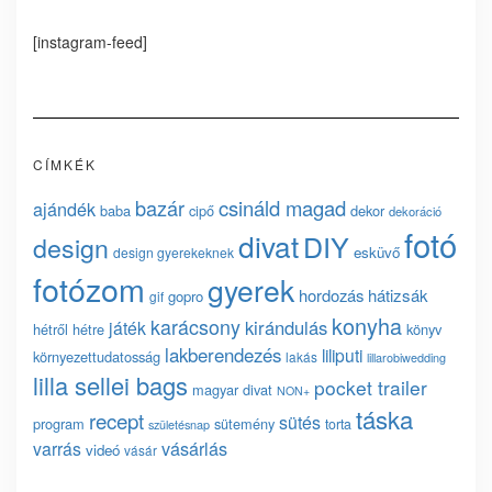
[instagram-feed]
CÍMKÉK
bazár
csináld magad
ajándék
baba
cipő
dekor
dekoráció
fotó
divat
DIY
design
esküvő
design gyerekeknek
fotózom
gyerek
hordozás
hátizsák
gopro
gif
konyha
karácsony
kirándulás
játék
hétről hétre
könyv
lakberendezés
liliputi
környezettudatosság
lakás
lillarobiwedding
lilla sellei bags
pocket trailer
magyar divat
NON+
táska
recept
sütés
program
sütemény
torta
születésnap
vásárlás
varrás
videó
vásár