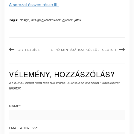
A sorozat összes része itt!
Tags:
design
,
design gyerekeknek
,
gyerek
,
játék
DIY FEJDÍSZ
CIPŐ MINTÁJÁHOZ KÉSZÜLT CLUTCH
VÉLEMÉNY, HOZZÁSZÓLÁS?
Az e-mail címet nem tesszük közzé.
A kötelező mezőket
*
karakterrel
jelöltük
NAME
*
EMAIL ADDRESS
*