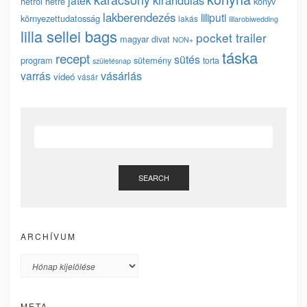
kirándulás
játék
hétről hétre
könyv
lakberendezés
liliputi
környezettudatosság
lakás
lillarobiwedding
lilla sellei bags
pocket trailer
magyar divat
NON+
táska
recept
sütés
program
sütemény
torta
születésnap
vásárlás
varrás
videó
vásár
SEARCH
ARCHÍVUM
Archívum
META