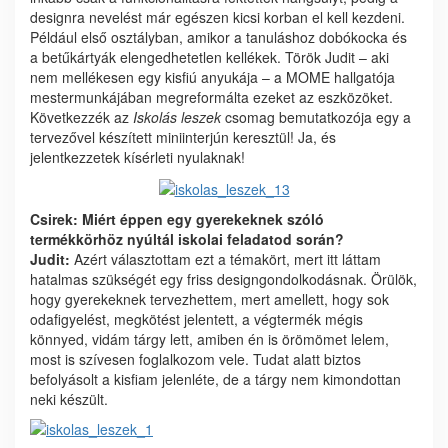
designra nevelést már egészen kicsi korban el kell kezdeni.
Például első osztályban, amikor a tanuláshoz dobókocka és
a betűkártyák elengedhetetlen kellékek. Török Judit – aki
nem mellékesen egy kisfiú anyukája – a MOME hallgatója
mestermunkájában megreformálta ezeket az eszközöket.
Következzék az
Iskolás leszek
csomag bemutatkozója egy a
tervezővel készített miniinterjún keresztül! Ja, és
jelentkezzetek kísérleti nyulaknak!
Csirek: Miért éppen egy gyerekeknek szóló
termékkörhöz nyúltál iskolai feladatod során?
Judit:
Azért választottam ezt a témakört, mert itt láttam
hatalmas szükségét egy friss designgondolkodásnak. Örülök,
hogy gyerekeknek tervezhettem, mert amellett, hogy sok
odafigyelést, megkötést jelentett, a végtermék mégis
könnyed, vidám tárgy lett, amiben én is örömömet lelem,
most is szívesen foglalkozom vele. Tudat alatt biztos
befolyásolt a kisfiam jelenléte, de a tárgy nem kimondottan
neki készült.