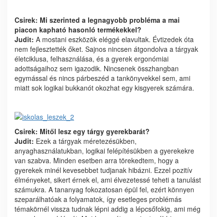
Csirek: Mi szerinted a legnagyobb probléma a mai
piacon kapható hasonló termékekkel?
Judit:
A mostani eszközök eléggé elavultak. Évtizedek óta
nem fejlesztették őket. Sajnos nincsen átgondolva a tárgyak
életciklusa, felhasználása, és a gyerek ergonómiai
adottságaihoz sem igazodik. Nincsenek összhangban
egymással és nincs párbeszéd a tankönyvekkel sem, ami
miatt sok logikai bukkanót okozhat egy kisgyerek számára.
Csirek: Mitől lesz egy tárgy gyerekbarát?
Judit:
Ezek a tárgyak méretezésükben,
anyaghasználatukban, logikai felépítésükben a gyerekekre
van szabva. Minden esetben arra törekedtem, hogy a
gyerekek minél kevesebbet tudjanak hibázni. Ezzel pozitív
élményeket, sikert érnek el, ami élvezetessé teheti a tanulást
számukra. A tananyag fokozatosan épül fel, ezért könnyen
szeparálhatóak a folyamatok, így esetleges problémás
témakörnél vissza tudnak lépni addig a lépcsőfokig, ami még