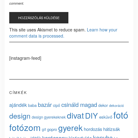
comment.
This site uses Akismet to reduce spam.
Learn how your
comment data is processed.
[instagram-feed]
CÍMKÉK
bazár
csináld magad
ajándék
baba
cipő
dekor
dekoráció
fotó
divat
DIY
design
esküvő
design gyerekeknek
fotózom
gyerek
hordozás
hátizsák
gopro
gif
konyha
karácsony