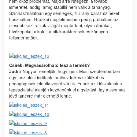
nem okoz problémát. Majd arra rétegezni a további
ismeretet, addig, amíg stabillá nem válik a tananyag.
Színhasználatban egy semleges, ‘fiú-lány-barát’ színeket
használtam. Grafikai megjelenésben pedig próbáltam az
ízesebb kézi rajzok világát megtartani, olyan ábrákat,
hívóképeket alkotni, amik karakteresek és könnyen
felismerhetőek.
Csirek: Megvásárolható lesz a termék?
Judit:
Nagyon reméljük, hogy igen. Most szeptemberben
egy tesztelést indítunk, amihez lelkes szülőket és
pedagógusok jelentkezését várjuk. Ennek az időszaknak a
tapasztalatai alapján kezdenénk el a gyártást, így a csomag
jövő tanévre már elérhető lenne.