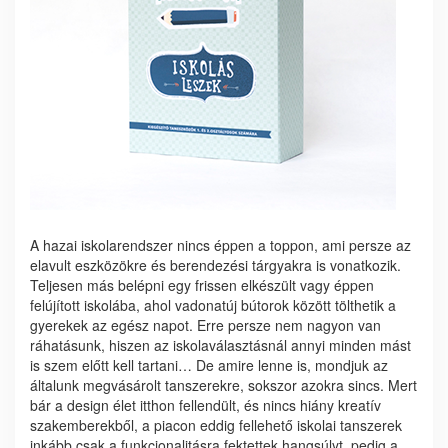
A hazai iskolarendszer nincs éppen a toppon, ami persze az
elavult eszközökre és berendezési tárgyakra is vonatkozik.
Teljesen más belépni egy frissen elkészült vagy éppen
felújított iskolába, ahol vadonatúj bútorok között tölthetik a
gyerekek az egész napot. Erre persze nem nagyon van
ráhatásunk, hiszen az iskolaválasztásnál annyi minden mást
is szem előtt kell tartani… De amire lenne is, mondjuk az
általunk megvásárolt tanszerekre, sokszor azokra sincs. Mert
bár a design élet itthon fellendült, és nincs hiány kreatív
szakemberekből, a piacon eddig fellehető iskolai tanszerek
inkább csak a funkcionalitásra fektettek hangsúlyt, pedig a