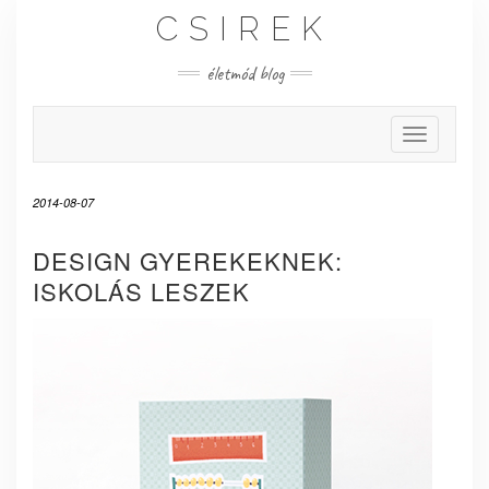
Skip
CSIREK
to
content
életmód blog
Toggle Nav
2014-08-07
DESIGN GYEREKEKNEK:
ISKOLÁS LESZEK