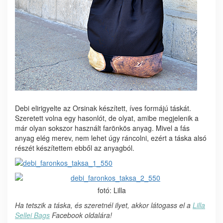
Debi elirigyelte az Orsinak készített, íves formájú táskát.
Szeretett volna egy hasonlót, de olyat, amibe megjelenik a
már olyan sokszor használt farönkös anyag. Mivel a fás
anyag elég merev, nem lehet úgy ráncolni, ezért a táska alsó
részét készítettem ebből az anyagból.
fotó: Lilla
Ha tetszik a táska, és szeretnél ilyet, akkor látogass el a
Lilla
Sellei Bags
Facebook oldalára!