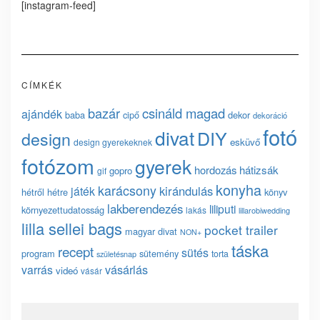
[instagram-feed]
CÍMKÉK
bazár
csináld magad
ajándék
baba
cipő
dekor
dekoráció
fotó
divat
DIY
design
esküvő
design gyerekeknek
fotózom
gyerek
hordozás
hátizsák
gopro
gif
konyha
karácsony
kirándulás
játék
hétről hétre
könyv
lakberendezés
liliputi
környezettudatosság
lakás
lillarobiwedding
lilla sellei bags
pocket trailer
magyar divat
NON+
táska
recept
sütés
program
sütemény
torta
születésnap
vásárlás
varrás
videó
vásár