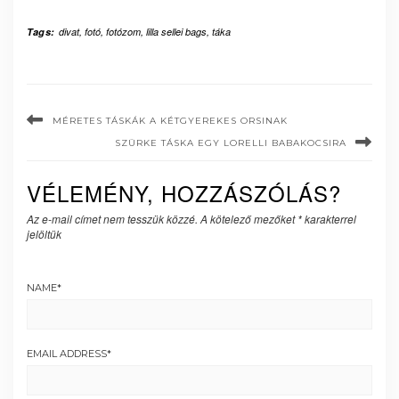
Tags:
divat
,
fotó
,
fotózom
,
lilla sellei bags
,
táka
MÉRETES TÁSKÁK A KÉTGYEREKES ORSINAK
SZÜRKE TÁSKA EGY LORELLI BABAKOCSIRA
VÉLEMÉNY, HOZZÁSZÓLÁS?
Az e-mail címet nem tesszük közzé.
A kötelező mezőket
*
karakterrel
jelöltük
NAME
*
EMAIL ADDRESS
*