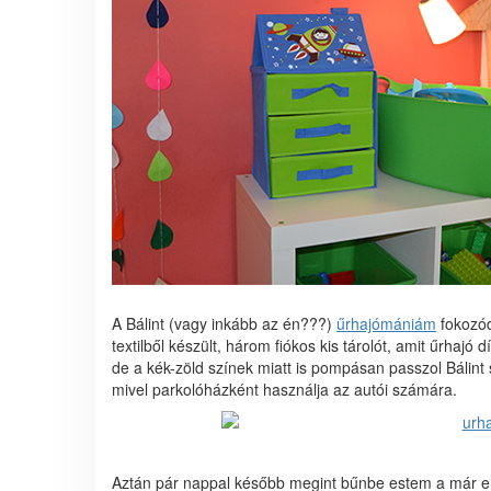
A Bálint (vagy inkább az én???)
űrhajómániám
fokozód
textilből készült, három fiókos kis tárolót, amit űrhaj
de a kék-zöld színek miatt is pompásan passzol Bálint 
mivel parkolóházként használja az autói számára.
Aztán pár nappal később megint bűnbe estem a már e