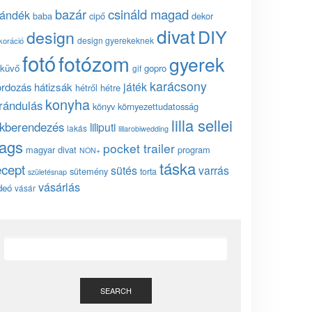
bazár
csináld magad
jándék
baba
cipő
dekor
divat
DIY
design
design gyerekeknek
koráció
fotó
fotózom
gyerek
küvő
gopro
gif
karácsony
játék
ordozás
hátizsák
hétről hétre
konyha
irándulás
könyv
környezettudatosság
lilla sellei
akberendezés
liliputi
lakás
lillarobiwedding
ags
pocket trailer
magyar divat
program
NON+
táska
ecept
sütés
varrás
sütemény
torta
születésnap
vásárlás
deó
vásár
SEARCH