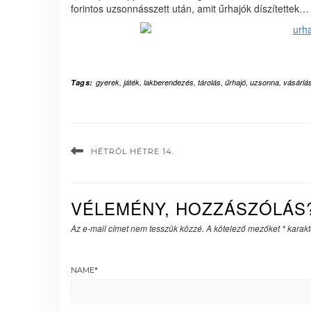
forintos uzsonnásszett után, amit űrhajók díszítettek…
Tags:
gyerek
,
játék
,
lakberendezés
,
tárolás
,
űrhajó
,
uzsonna
,
vásárlá
HÉTRŐL HÉTRE 14.
VÉLEMÉNY, HOZZÁSZÓLÁS
Az e-mail címet nem tesszük közzé.
A kötelező mezőket
*
karakte
NAME
*