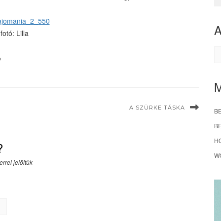
fotó: Lilla
A
s
A SZÜRKE TÁSKA
B
B
H
?
W
rrel jelöltük