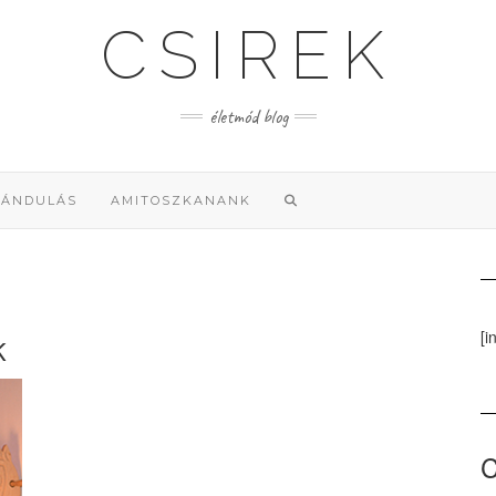
CSIREK
életmód blog
RÁNDULÁS
AMITOSZKANANK
[i
K