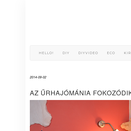
Skip
to
content
HELLO!
DIY
DIYVIDEO
ECO
KI
2014-09-02
AZ ŰRHAJÓMÁNIA FOKOZÓDI