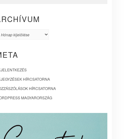
ARCHÍVUM
rchívum
META
EJELENTKEZÉS
EJEGYZÉSEK HÍRCSATORNA
OZZÁSZÓLÁSOK HÍRCSATORNA
ORDPRESS MAGYARORSZÁG