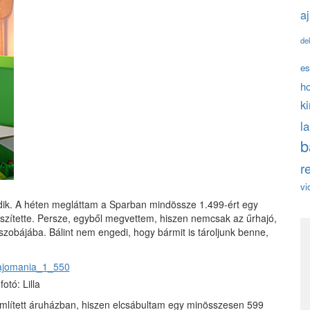
a
de
es
h
k
l
b
r
vi
ik. A héten megláttam a Sparban mindössze 1.499-ért egy
ó díszítette. Persze, egyből megvettem, hiszen nemcsak az űrhajó,
szobájába. Bálint nem engedi, hogy bármit is tároljunk benne,
fotó: Lilla
mlített áruházban, hiszen elcsábultam egy minösszesen 599