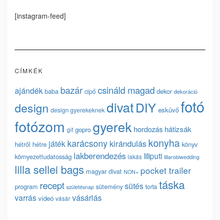
[instagram-feed]
CÍMKÉK
bazár
csináld magad
ajándék
baba
cipő
dekor
dekoráció
fotó
divat
DIY
design
esküvő
design gyerekeknek
fotózom
gyerek
hordozás
hátizsák
gopro
gif
konyha
karácsony
kirándulás
játék
hétről hétre
könyv
lakberendezés
liliputi
környezettudatosság
lakás
lillarobiwedding
lilla sellei bags
pocket trailer
magyar divat
NON+
táska
recept
sütés
program
sütemény
torta
születésnap
vásárlás
varrás
videó
vásár