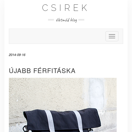
Skip
CSIREK
to
content
életmód blog
Toggle Nav
2014-09-16
ÚJABB FÉRFITÁSKA