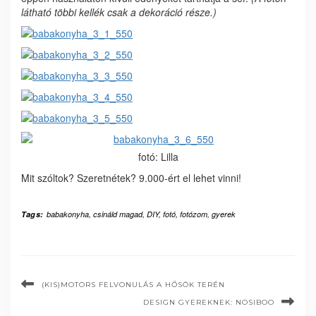
látható többi kellék csak a dekoráció része.)
fotó: Lilla
Mit szóltok? Szeretnétek? 9.000-ért el lehet vinni!
Tags:
babakonyha
,
csináld magad
,
DIY
,
fotó
,
fotózom
,
gyerek
(KIS)MOTORS FELVONULÁS A HŐSÖK TERÉN
DESIGN GYEREKNEK: NOSIBOO