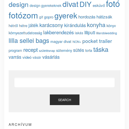
fotó
divat
DIY
design
esküvő
design gyerekeknek
fotózom
gyerek
hordozás
hátizsák
gopro
gif
konyha
karácsony
kirándulás
játék
hétről hétre
könyv
lakberendezés
liliputi
környezettudatosság
lakás
lillarobiwedding
lilla sellei bags
pocket trailer
magyar divat
NON+
táska
recept
sütés
program
sütemény
torta
születésnap
vásárlás
varrás
videó
vásár
SEARCH
ARCHÍVUM