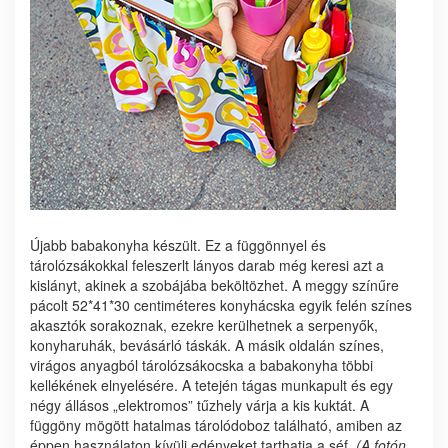
Újabb babakonyha készült. Ez a függönnyel és
tárolózsákokkal feleszerlt lányos darab még keresi azt a
kislányt, akinek a szobájába beköltözhet. A meggy színűre
pácolt 52*41*30 centiméteres konyhácska egyik felén színes
akasztók sorakoznak, ezekre kerülhetnek a serpenyők,
konyharuhák, bevásárló táskák. A másik oldalán színes,
virágos anyagból tárolózsákocska a babakonyha többi
kellékének elnyelésére. A tetején tágas munkapult és egy
négy állásos „elektromos” tűzhely várja a kis kuktát. A
függöny mögött hatalmas tárolódoboz található, amiben az
éppen használaton kívüli edényeket tarthatja a séf.
(A fotón