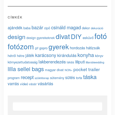
CÍMKÉK
bazár
csináld magad
ajándék
baba
cipő
dekor
dekoráció
fotó
divat
DIY
design
esküvő
design gyerekeknek
fotózom
gyerek
hordozás
hátizsák
gopro
gif
konyha
karácsony
kirándulás
játék
hétről hétre
könyv
lakberendezés
liliputi
környezettudatosság
lakás
lillarobiwedding
lilla sellei bags
pocket trailer
magyar divat
NON+
táska
recept
sütés
program
sütemény
torta
születésnap
vásárlás
varrás
videó
vásár