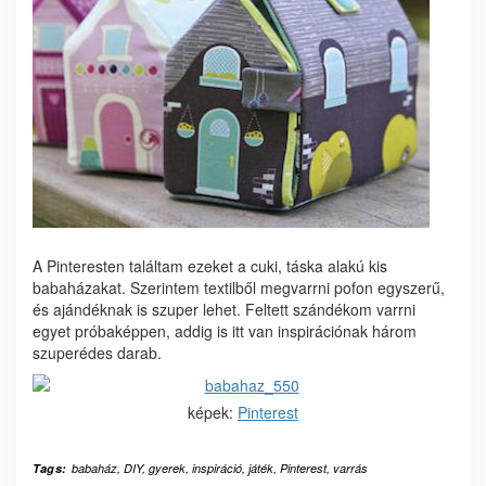
A Pinteresten találtam ezeket a cuki, táska alakú kis
babaházakat. Szerintem textilből megvarrni pofon egyszerű,
és ajándéknak is szuper lehet. Feltett szándékom varrni
egyet próbaképpen, addig is itt van inspirációnak három
szuperédes darab.
képek:
Pinterest
Tags:
babaház
,
DIY
,
gyerek
,
inspiráció
,
játék
,
Pinterest
,
varrás