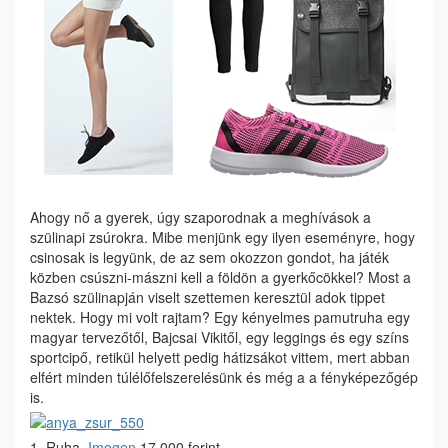
Ahogy nő a gyerek, úgy szaporodnak a meghívások a
szülinapi zsúrokra. Mibe menjünk egy ilyen eseményre, hogy
csinosak is legyünk, de az sem okozzon gondot, ha játék
közben csúszni-mászni kell a földön a gyerkőcökkel? Most a
Bazsó szülinapján viselt szettemen keresztül adok tippet
nektek. Hogy mi volt rajtam? Egy kényelmes pamutruha egy
magyar tervezőtől, Bajcsai Vikitől, egy leggings és egy színs
sportcipő, retikül helyett pedig hátizsákot vittem, mert abban
elfért minden túlélőfelszerelésünk és még a a fényképezőgép
is.
1. Ruha,
Imogen
17.000 forint