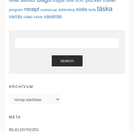
magyar divat
NON+
táska
recept
sütés
program
sütemény
torta
születésnap
vásárlás
varrás
videó
vásár
SEARCH
ARCHÍVUM
Archívum
META
BEJELENTKEZÉS