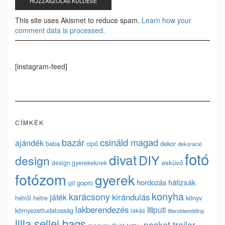
This site uses Akismet to reduce spam.
Learn how your
comment data is processed.
[instagram-feed]
CÍMKÉK
bazár
csináld magad
ajándék
baba
cipő
dekor
dekoráció
fotó
divat
DIY
design
esküvő
design gyerekeknek
fotózom
gyerek
hordozás
hátizsák
gopro
gif
konyha
karácsony
kirándulás
játék
hétről hétre
könyv
lakberendezés
liliputi
környezettudatosság
lakás
lillarobiwedding
lilla sellei bags
pocket trailer