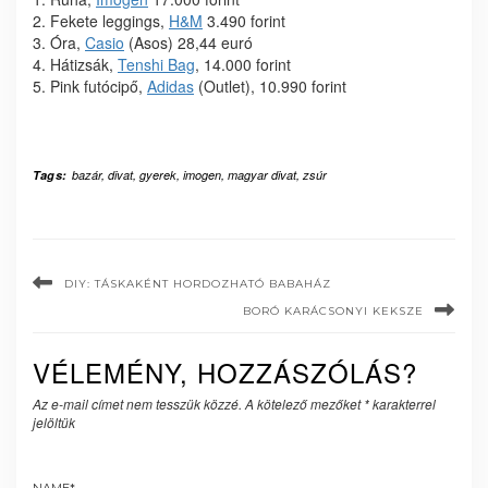
2. Fekete leggings,
H&M
3.490 forint
3. Óra,
Casio
(Asos) 28,44 euró
4. Hátizsák,
Tenshi Bag
, 14.000 forint
5. Pink futócipő,
Adidas
(Outlet), 10.990 forint
Tags:
bazár
,
divat
,
gyerek
,
imogen
,
magyar divat
,
zsúr
DIY: TÁSKAKÉNT HORDOZHATÓ BABAHÁZ
BORÓ KARÁCSONYI KEKSZE
VÉLEMÉNY, HOZZÁSZÓLÁS?
Az e-mail címet nem tesszük közzé.
A kötelező mezőket
*
karakterrel
jelöltük