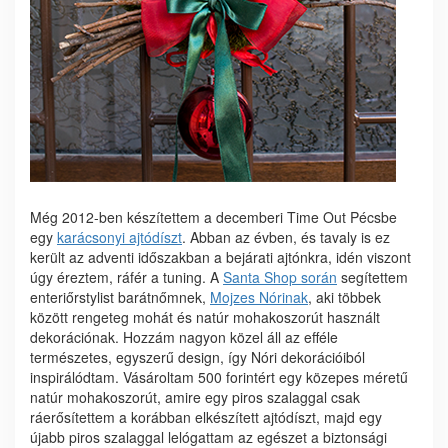
Még 2012-ben készítettem a decemberi Time Out Pécsbe
egy
karácsonyi ajtódíszt
. Abban az évben, és tavaly is ez
került az adventi időszakban a bejárati ajtónkra, idén viszont
úgy éreztem, ráfér a tuning. A
Santa Shop során
segítettem
enteriőrstylist barátnőmnek,
Mojzes Nórinak
, aki többek
között rengeteg mohát és natúr mohakoszorút használt
dekorációnak. Hozzám nagyon közel áll az efféle
természetes, egyszerű design, így Nóri dekorációiból
inspirálódtam. Vásároltam 500 forintért egy közepes méretű
natúr mohakoszorút, amire egy piros szalaggal csak
ráerősítettem a korábban elkészített ajtódíszt, majd egy
újabb piros szalaggal lelógattam az egészet a biztonsági