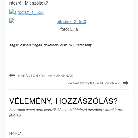
rácsról. Mit szóltok?
fotó: Lilla
Tags:
csináld magad
,
dekoráció
,
dísz
,
DIY
,
karácsony
KARÁCSONYRA: ANYUKÁKNAK
KARÁCSONYRA: APUKÁKNAK
VÉLEMÉNY, HOZZÁSZÓLÁS?
Az e-mail címet nem tesszük közzé.
A kötelező mezőket
*
karakterrel
jelöltük
NAME
*