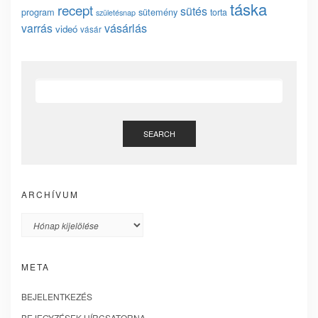
táska
recept
sütés
program
sütemény
torta
születésnap
vásárlás
varrás
videó
vásár
SEARCH
ARCHÍVUM
Archívum
META
BEJELENTKEZÉS
BEJEGYZÉSEK HÍRCSATORNA