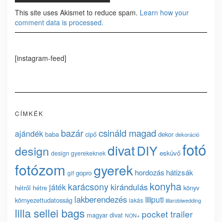
This site uses Akismet to reduce spam.
Learn how your
comment data is processed.
[instagram-feed]
CÍMKÉK
bazár
csináld magad
ajándék
baba
cipő
dekor
dekoráció
fotó
divat
DIY
design
esküvő
design gyerekeknek
fotózom
gyerek
hordozás
hátizsák
gopro
gif
konyha
karácsony
kirándulás
játék
hétről hétre
könyv
lakberendezés
liliputi
környezettudatosság
lakás
lillarobiwedding
lilla sellei bags
pocket trailer
magyar divat
NON+