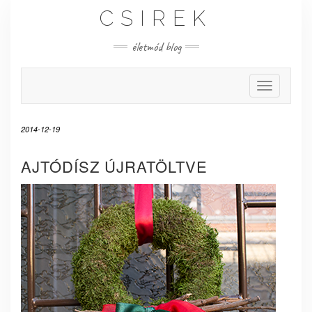
Skip
CSIREK
to
content
életmód blog
Toggle Nav
2014-12-19
AJTÓDÍSZ ÚJRATÖLTVE