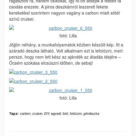
ragasztott rá, hanem csíkokat, így itt-ott átsejlik a festett fa
csodás erezete. A piros deszkámról leszerelt fekete
kerekekkel szerintem nagyon vagány a carbon miatt sötét
színű cruiser.
fotó: Lilla
Jöjjön néhány, a munkafolyamatok közben készült kép. Itt a
száradó deszka látható. Volt alkalmam ezt is lefotózni, mert
persze, hogy nem lett kész az ajándék az átadás idejére –
Öcsém szokása elcsúszni időben, de sebaj!
fotó: Lilla
Tags:
carbon
,
cruiser
,
DIY
,
egyedi
,
fotó
,
fotózom
,
gördeszka