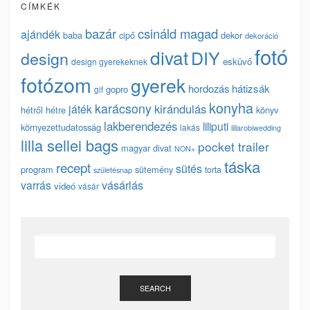
CÍMKÉK
bazár
csináld magad
ajándék
baba
cipő
dekor
dekoráció
fotó
divat
DIY
design
esküvő
design gyerekeknek
fotózom
gyerek
hordozás
hátizsák
gopro
gif
konyha
karácsony
kirándulás
játék
hétről hétre
könyv
lakberendezés
liliputi
környezettudatosság
lakás
lillarobiwedding
lilla sellei bags
pocket trailer
magyar divat
NON+
táska
recept
sütés
program
sütemény
torta
születésnap
vásárlás
varrás
videó
vásár
SEARCH