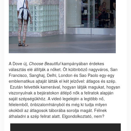
A Dove új,
Choose Beautiful
kampányában érdekes
választás elé állítják a nőket. Öt különböző nagyváros, San
Francisco, Sanghaj, Delhi, London és Sao Paolo egy-egy
emblematikus ajtaját látták el két jelzővel: átlagos és szép.
Ezután felvették kamerával, hogyan látják magukat, hogyan
viszonyulnak a bejáratokon átlépő nők a feliratok alapján
saját szépségükhöz. A videó legelején a legtöbb nő,
félelemből, önbizalomhiányból és még ki tudja milyen
okokból az átlagosok táborába sorolja magát. Félnek
áthaladni a szép felirat alatt. Elgondolkoztató, nem?