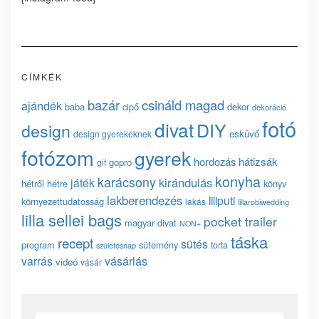
CÍMKÉK
bazár
csináld magad
ajándék
baba
cipő
dekor
dekoráció
fotó
divat
DIY
design
esküvő
design gyerekeknek
fotózom
gyerek
hordozás
hátizsák
gopro
gif
konyha
karácsony
kirándulás
játék
hétről hétre
könyv
lakberendezés
liliputi
környezettudatosság
lakás
lillarobiwedding
lilla sellei bags
pocket trailer
magyar divat
NON+
táska
recept
sütés
program
sütemény
torta
születésnap
vásárlás
varrás
videó
vásár