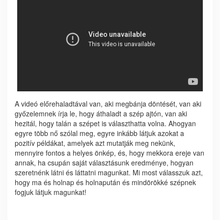
A videó előrehaladtával van, aki megbánja döntését, van aki
győzelemnek írja le, hogy áthaladt a szép ajtón, van aki
hezitál, hogy talán a szépet is választhatta volna. Ahogyan
egyre több nő szólal meg, egyre inkább látjuk azokat a
pozitív példákat, amelyek azt mutatják meg nekünk,
mennyire fontos a helyes önkép, és, hogy mekkora ereje van
annak, ha csupán saját választásunk eredménye, hogyan
szeretnénk látni és láttatni magunkat. Mi most válasszuk azt,
hogy ma és holnap és holnapután és mindörökké szépnek
fogjuk látjuk magunkat!