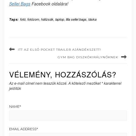
Sellei Bags
Facebook oldalára!
Tags:
fotó
,
fotózom
,
hátizsák
,
laptop
,
lilla sellei bags
,
táska
ITT AZ ELSŐ POCKET TRAILER AJÁNDÉKSZETT!
GYM BAG DISZKÓKIRÁLYNŐKNEK
VÉLEMÉNY, HOZZÁSZÓLÁS?
Az e-mail címet nem tesszük közzé.
A kötelező mezőket
*
karakterrel
jelöltük
NAME
*
EMAIL ADDRESS
*