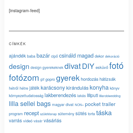
[instagram-feed]
CÍMKÉK
bazár
csináld magad
ajándék
baba
cipő
dekor
dekoráció
fotó
divat
DIY
design
esküvő
design gyerekeknek
fotózom
gyerek
hordozás
hátizsák
gopro
gif
konyha
karácsony
kirándulás
játék
hétről hétre
könyv
lakberendezés
liliputi
környezettudatosság
lakás
lillarobiwedding
lilla sellei bags
pocket trailer
magyar divat
NON+
táska
recept
sütés
program
sütemény
torta
születésnap
vásárlás
varrás
videó
vásár