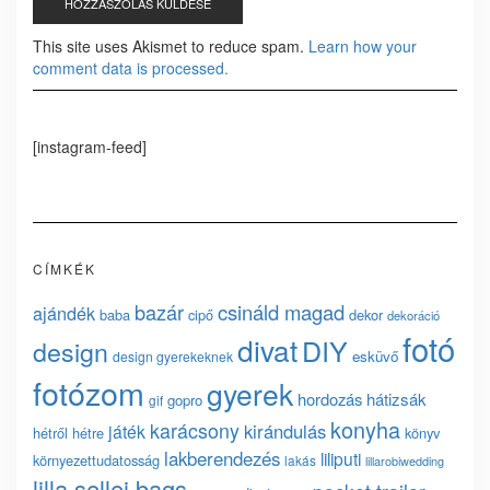
This site uses Akismet to reduce spam.
Learn how your
comment data is processed.
[instagram-feed]
CÍMKÉK
bazár
csináld magad
ajándék
baba
cipő
dekor
dekoráció
fotó
divat
DIY
design
esküvő
design gyerekeknek
fotózom
gyerek
hordozás
hátizsák
gopro
gif
konyha
karácsony
kirándulás
játék
hétről hétre
könyv
lakberendezés
liliputi
környezettudatosság
lakás
lillarobiwedding
lilla sellei bags