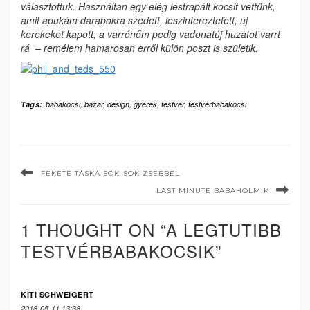
választottuk. Használtan egy elég lestrapált kocsit vettünk,
amit apukám darabokra szedett, leszintereztetett, új
kerekeket kapott, a varrónőm pedig vadonatúj huzatot varrt
rá – remélem hamarosan erről külön poszt is születik.
Tags:
babakocsi
,
bazár
,
design
,
gyerek
,
testvér
,
testvérbabakocsi
FEKETE TÁSKA SOK-SOK ZSEBBEL
LAST MINUTE BABAHOLMIK
1 THOUGHT ON “A LEGTUTIBB
TESTVÉRBABAKOCSIK”
KITI SCHWEIGERT
2018-05-11 13:38