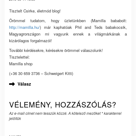
Tisztelt Csirke, életmód blog!
Örömmel tudatom, hogy üzletünkben (Mamilla bababolt:
http://mamilla.hu/
) már kaphatóak Phil and Teds babakocsik,
Magyagrországon mi vagyunk ennek a világmárkának a
kizárólagos forgalmazói!
További kérdésekre, kérésekre örömmel válaszolunk!
Tisztelettel:
Mamilla shop
(+36 30 659 3736 – Schweigert Kitti)
Válasz
VÉLEMÉNY, HOZZÁSZÓLÁS?
Az e-mail címet nem tesszük közzé.
A kötelező mezőket
*
karakterrel
jelöltük