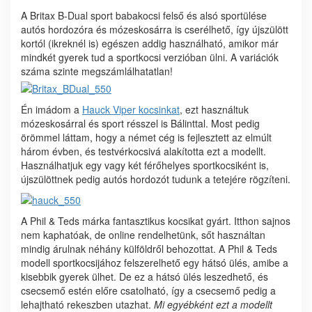
A Britax B-Dual sport babakocsi felső és alsó sportülése
autós hordozóra és mózeskosárra is cserélhető, így újszülött
kortól (ikreknél is) egészen addig használható, amikor már
mindkét gyerek tud a sportkocsi verzióban ülni. A variációk
száma szinte megszámlálhatatlan!
Én imádom a
Hauck Viper kocsinkat
, ezt használtuk
mózeskosárral és sport résszel is Bálinttal. Most pedig
örömmel láttam, hogy a német cég is fejlesztett az elmúlt
három évben, és testvérkocsivá alakította ezt a modellt.
Használhatjuk egy vagy két férőhelyes sportkocsiként is,
újszülöttnek pedig autós hordozót tudunk a tetejére rögzíteni.
A Phil & Teds márka fantasztikus kocsikat gyárt. Itthon sajnos
nem kaphatóak, de online rendelhetünk, sőt használtan
mindig árulnak néhány külföldről behozottat. A Phil & Teds
modell sportkocsijához felszerelhető egy hátsó ülés, amibe a
kisebbik gyerek ülhet. De ez a hátsó ülés leszedhető, és
csecsemő estén előre csatolható, így a csecsemő pedig a
lehajtható rekeszben utazhat.
Mi egyébként ezt a modellt