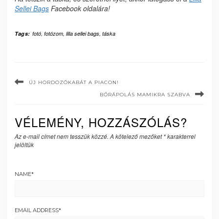
Sellei Bags
Facebook oldalára!
Tags:
fotó
,
fotózom
,
lilla sellei bags
,
táska
ÚJ HORDOZÓKABÁT A PIACON!
BŐRÁPOLÁS MAMIKRA SZABVA
VÉLEMÉNY, HOZZÁSZÓLÁS?
Az e-mail címet nem tesszük közzé.
A kötelező mezőket
*
karakterrel
jelöltük
NAME
*
EMAIL ADDRESS
*