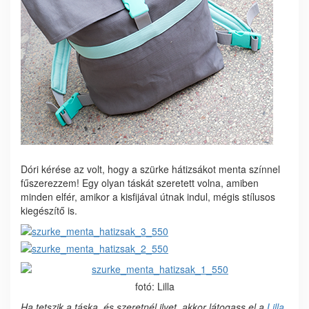
Dóri kérése az volt, hogy a szürke hátizsákot menta színnel
fűszerezzem! Egy olyan táskát szeretett volna, amiben
minden elfér, amikor a kisfijával útnak indul, mégis stílusos
kiegészítő is.
fotó: Lilla
Ha tetszik a táska, és szeretnél ilyet, akkor látogass el a
Lilla