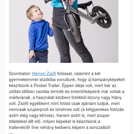
Szombaton
Hámori Zsófi
fotóssal, valamint a két
gyermekemmel stúdióba vonultunk, hogy új kampányképeket
készítsünk a Pocket Trailer. Éppen ideje volt, mert bár az
utóbbi időben csodás termék és enteriőrképeink már voltak a
márknának, a használat közbeni fotókból bizony nagy hiány
volt. Zsófit egyébként mint fotóst csak ajánlani tudjuk, mert
nemcsak szuperprofi és türelmes volt (a kétgyerekes fotózás
azért elég nagy kihívás), hanem azért is, mert szuper
ötletekkel állt elő, milyen képeket is készítsünk a
trailerekről! Íme néhány kedvenc képem a sorozatból!