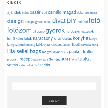
CÍMKÉK
bazár
csináld magad
ajándék
baba
cipő
dekor
dekoráció
fotó
divat
DIY
design
esküvő
design gyerekeknek
fotózom
gyerek
hordozás
hátizsák
gopro
gif
konyha
karácsony
kirándulás
játék
hétről hétre
könyv
lakberendezés
liliputi
környezettudatosság
lakás
lillarobiwedding
lilla sellei bags
pocket trailer
magyar divat
NON+
táska
recept
sütés
program
sütemény
torta
születésnap
vásárlás
varrás
videó
vásár
SEARCH