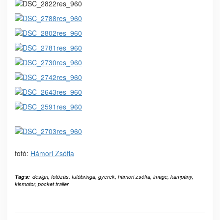
fotó:
Hámori Zsófia
Tags:
design
,
fotózás
,
futóbringa
,
gyerek
,
hámori zsófia
,
image
,
kampány
,
kismotor
,
pocket trailer