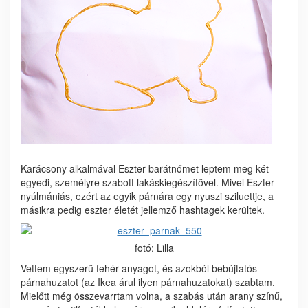
Karácsony alkalmával Eszter barátnőmet leptem meg két
egyedi, személyre szabott lakáskiegészítővel. Mivel Eszter
nyúlmániás, ezért az egyik párnára egy nyuszi sziluettje, a
másikra pedig eszter életét jellemző hashtagek kerültek.
fotó: Lilla
Vettem egyszerű fehér anyagot, és azokból bebújtatós
párnahuzatot (az Ikea árul ilyen párnahuzatokat) szabtam.
Mielőtt még összevarrtam volna, a szabás után arany színű,