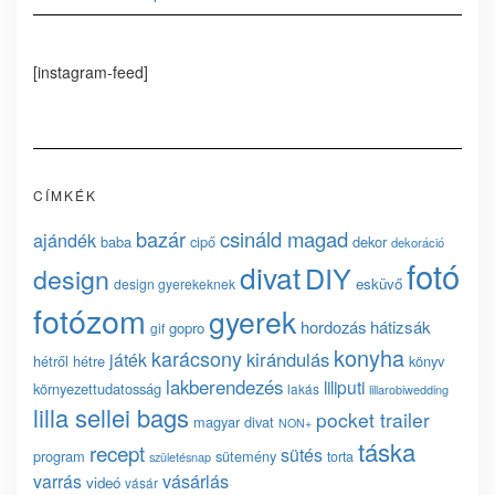
[instagram-feed]
CÍMKÉK
bazár
csináld magad
ajándék
baba
cipő
dekor
dekoráció
fotó
divat
DIY
design
esküvő
design gyerekeknek
fotózom
gyerek
hordozás
hátizsák
gopro
gif
konyha
karácsony
kirándulás
játék
hétről hétre
könyv
lakberendezés
liliputi
környezettudatosság
lakás
lillarobiwedding
lilla sellei bags
pocket trailer
magyar divat
NON+
táska
recept
sütés
program
sütemény
torta
születésnap
vásárlás
varrás
videó
vásár