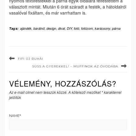
nyomós textilfestékkel a párna egyik oldalára felfestettem a
választott mintát. Miután 6 órát száradt a festék, a hátoldalról
vasalóval fixáltam, és már varrhattam is.
Tags:
ajándék
,
barátnő
,
design
,
divat
,
DIY
,
fotó
,
fotózom
,
karácsony
,
párna
FIFI ÚJ RUHÁI
SÜSS A GYEREKKEL! – MUFFINOK AZ ÓVODÁBA
VÉLEMÉNY, HOZZÁSZÓLÁS?
Az e-mail címet nem tesszük közzé.
A kötelező mezőket
*
karakterrel
jelöltük
NAME
*