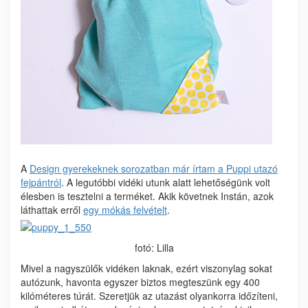
A
Design gyerekeknek sorozatban már írtam a Puppi utazó
fejpántról
. A legutóbbi vidéki utunk alatt lehetőségünk volt
élesben is tesztelni a terméket. Akik követnek Instán, azok
láthattak erről
egy mókás felvételt
.
fotó: Lilla
Mivel a nagyszülők vidéken laknak, ezért viszonylag sokat
autózunk, havonta egyszer biztos megteszünk egy 400
kilóméteres túrát. Szeretjük az utazást olyankorra időzíteni,