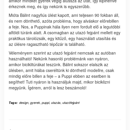
amikor mindkét gyerek végig alussza az utat, így kipihenve
érkeznek meg, és így nekünk is egyszerűbb.
Mióta Bálint nagyfiús ülést kapott, ami teljesen 90 fokban áll,
és nem dönthető, azóta probléma, hogy alváskor előrebillen
a feje. Nos, a Puppinak hála ilyen nem fordult elő a legutóbbi
alföldi túránk alatt. A csomagban az utazó fejpánt mellett egy
praktikus tárolózsák, egy kitűző, egy használati utasítás és
az ülésre ragasztható tépőzár is található.
Véleményem szerint az utazó fejpánt nemcsak az autóban
használható! Nekünk hasonló problémánk van nyáron,
amikor biciklitúrákat teszünk. Bálint sokszor elalszik az
ülésben, amit hiába cseréltünk ki dönthető modellre, csak
mindig előre billen a feje – a Puppi ebben az esetben is
segíthet! Tuti nyáron is használjuk majd, mikor biciklizni
megyünk. Ígérem, arról is lesz beszámoló!
Tags:
design
,
gyerek
,
puppi
,
utazás
,
utazófejpánt