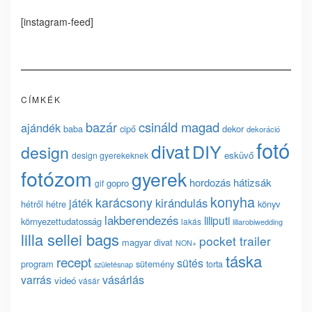
[instagram-feed]
CÍMKÉK
bazár
csináld magad
ajándék
baba
cipő
dekor
dekoráció
fotó
divat
DIY
design
esküvő
design gyerekeknek
fotózom
gyerek
hordozás
hátizsák
gopro
gif
konyha
karácsony
kirándulás
játék
hétről hétre
könyv
lakberendezés
liliputi
környezettudatosság
lakás
lillarobiwedding
lilla sellei bags
pocket trailer
magyar divat
NON+
táska
recept
sütés
program
sütemény
torta
születésnap
vásárlás
varrás
videó
vásár